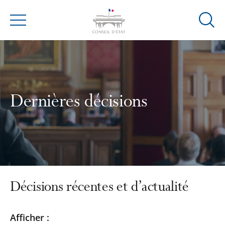
Ouvrir
Menu
la
modal
de
reche
Dernières décisions
Décisions récentes et d’actualité
Passer
Passer
Afficher :