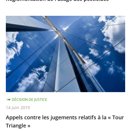
Appels
contre
les
jugements
relatifs
à
la
«
Tour
Triangle
DÉCISION DE JUSTICE
»
14 juin 2019
Appels contre les jugements relatifs à la « Tour
Triangle »