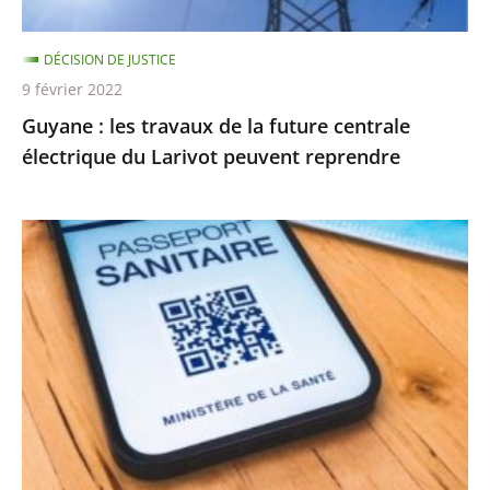
électrique
du
DÉCISION DE JUSTICE
Larivot
9 février 2022
peuvent
Guyane : les travaux de la future centrale
reprendre
électrique du Larivot peuvent reprendre
Validité
à
24h
des
tests,
rappel
vaccinal…
les
nouvelles