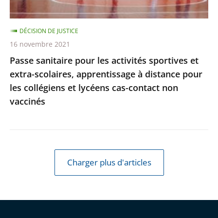
scolaires,
apprentissage
DÉCISION DE JUSTICE
à
16 novembre 2021
distance
Passe sanitaire pour les activités sportives et
pour
extra-scolaires, apprentissage à distance pour
les
les collégiens et lycéens cas-contact non
collégiens
vaccinés
et
lycéens
cas-
contact
non
Charger plus d'articles
vaccinés