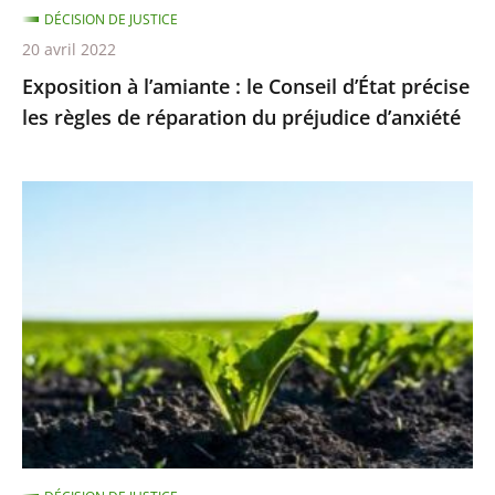
DÉCISION DE JUSTICE
de
20 avril 2022
réparation
Exposition à l’amiante : le Conseil d’État précise
du
les règles de réparation du préjudice d’anxiété
préjudice
d’anxiété
Néonicotinoïdes
pour
les
betteraves
sucrières
:
en
l’absence
de
solution