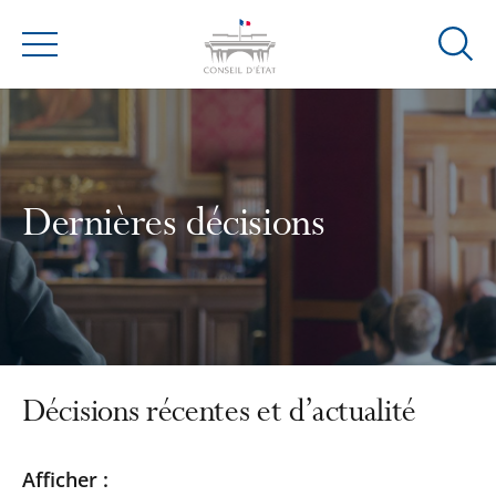
Ouvrir
Menu
la
modal
de
reche
Dernières décisions
Décisions récentes et d’actualité
Passer
Passer
Afficher :