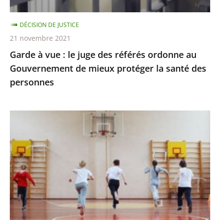
ordonne
au
DÉCISION DE JUSTICE
Gouvernement
21 novembre 2021
de
Garde à vue : le juge des référés ordonne au
mieux
Gouvernement de mieux protéger la santé des
protéger
personnes
la
santé
des
Passe
personnes
sanitaire
pour
les
activités
sportives
et
extra-