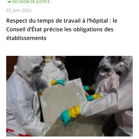
DÉCISION DE JUSTICE
d’État
22 juin 2022
précise
Respect du temps de travail à l’hôpital : le
les
Conseil d’État précise les obligations des
obligations
établissements
des
établissements
Exposition
à
l’amiante
:
le
Conseil
d’État
précise
les
règles