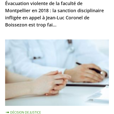
Évacuation violente de la faculté de
disciplinaire
Montpellier en 2018 : la sanction disciplinaire
infligée
infligée en appel à Jean-Luc Coronel de
en
Boissezon est trop fai...
appel
à
Jean-
Signalement
Luc
de
Coronel
maltraitances
de
:
Boissezon
il
est
ne
trop
peut
fai...
y
avoir
de
DÉCISION DE JUSTICE
poursuites