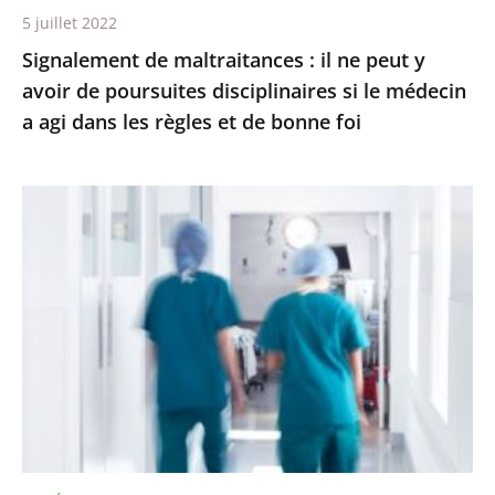
5 juillet 2022
disciplinaires
Signalement de maltraitances : il ne peut y
si
avoir de poursuites disciplinaires si le médecin
le
a agi dans les règles et de bonne foi
médecin
a
agi
Respect
dans
du
les
temps
règles
de
et
travail
de
à
bonne
l’hôpital
foi
:
le
Conseil