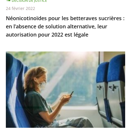
DÉCISION DE JUSTICE
alternative,
24 février 2022
leur
Néonicotinoïdes pour les betteraves sucrières :
autorisation
en l’absence de solution alternative, leur
pour
autorisation pour 2022 est légale
2022
est
légale
La
demande
de
dérogation
pour
tous
les
rendez-
vous
administratifs