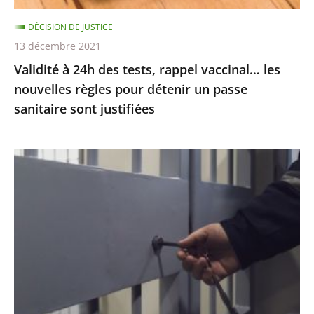
règles
DÉCISION DE JUSTICE
pour
13 décembre 2021
détenir
Validité à 24h des tests, rappel vaccinal… les
un
nouvelles règles pour détenir un passe
passe
sanitaire sont justifiées
sanitaire
sont
justifiées
Garde
à
vue
:
le
juge
des
référés