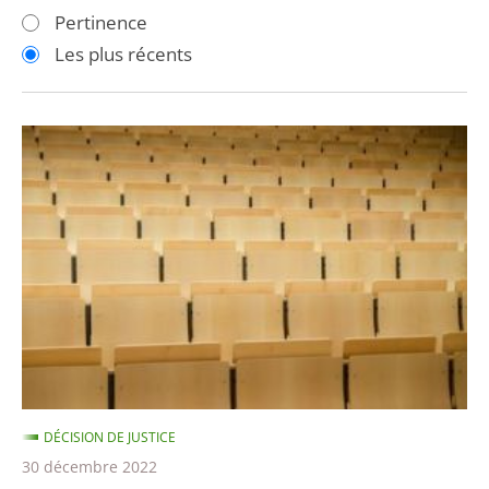
les
les
Pertinence
filtres
filtres
Les plus récents
pour
pour
arriver
arriver
après
avant
Évacuation
violente
de
la
faculté
de
Montpellier
en
2018
:
DÉCISION DE JUSTICE
la
30 décembre 2022
sanction