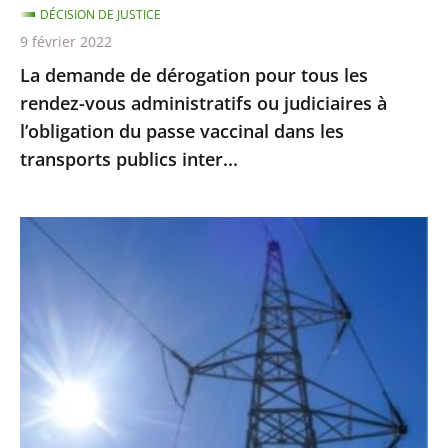
DÉCISION DE JUSTICE
ou
9 février 2022
judiciaires
La demande de dérogation pour tous les
à
rendez-vous administratifs ou judiciaires à
l’obligation
l’obligation du passe vaccinal dans les
du
transports publics inter...
passe
vaccinal
dans
Guyane
les
:
transports
les
publics
travaux
inter...
de
la
future
centrale