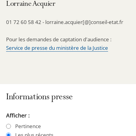
Lorraine Acquier
01 72 60 58 42 - lorraine.acquier[@]conseil-etat.fr
Pour les demandes de captation d'audience :
Service de presse du ministère de la Justice
Informations presse
Passer
Passer
Afficher :
les
les
Pertinence
filtres
filtres
Les plus récents