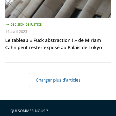
de
Miriam
Cahn
DÉCISION DE JUSTICE
peut
14 avril 2023
rester
Le tableau « Fuck abstraction ! » de Miriam
exposé
Cahn peut rester exposé au Palais de Tokyo
au
Palais
de
Tokyo
Charger plus d'articles
QUI SOMMES-NOUS ?