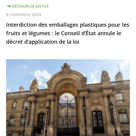
DÉCISION DE JUSTICE
le
8 novembre 2024
Conseil
Interdiction des emballages plastiques pour les
d’État
fruits et légumes : le Conseil d’État annule le
annule
décret d’application de la loi
le
décret
d’application
Aucune
de
décision
la
n’a
loi
été
prise
pour
autoriser
une
cérémonie