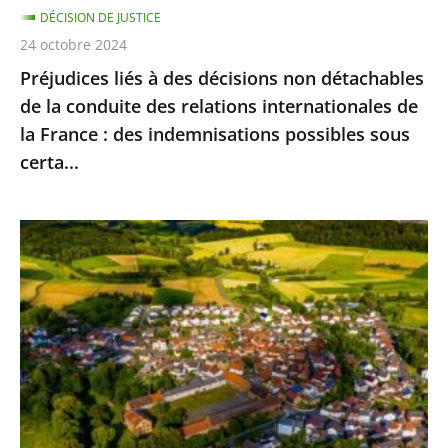
DÉCISION DE JUSTICE
des
24 octobre 2024
relations
Préjudices liés à des décisions non détachables
internationales
de la conduite des relations internationales de
de
la France : des indemnisations possibles sous
la
certa...
France
:
des
Artificialisation
indemnisations
des
possibles
sols
sous
:
certa...
le
dispositif
réglementaire
d’application