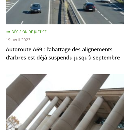
d’arbres
est
déjà
suspendu
DÉCISION DE JUSTICE
jusqu’à
19 avril 2023
septembre
Autoroute A69 : l’abattage des alignements
d’arbres est déjà suspendu jusqu’à septembre
Le
tableau
«
Fuck
abstraction
!
»