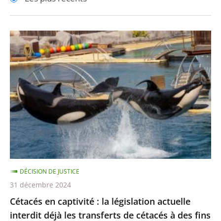
pour
pour
arriver
arriver
après
avant
Cétacés
en
captivité
:
la
législation
actuelle
interdit
déjà
les
DÉCISION DE JUSTICE
transferts
31 décembre 2024
de
Cétacés en captivité : la législation actuelle
cétacés
interdit déjà les transferts de cétacés à des fins
à