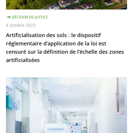
de
la
DÉCISION DE JUSTICE
loi
4 octobre 2023
est
Artificialisation des sols : le dispositif
censuré
réglementaire d’application de la loi est
sur
censuré sur la définition de l’échelle des zones
la
artificialisées
définition
de
l’échelle
Hôpital
des
:
zones
le
artificialisées
juge
des
référés
maintient