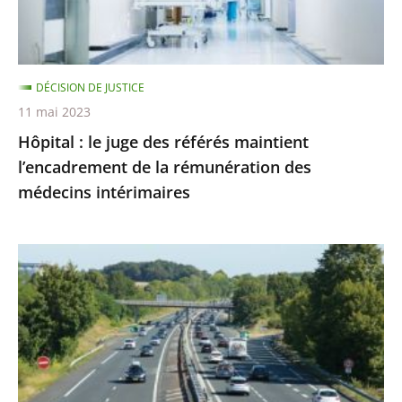
l’encadrement
de
la
DÉCISION DE JUSTICE
rémunération
11 mai 2023
des
Hôpital : le juge des référés maintient
médecins
l’encadrement de la rémunération des
intérimaires
médecins intérimaires
Autoroute
A69
:
l’abattage
des
alignements