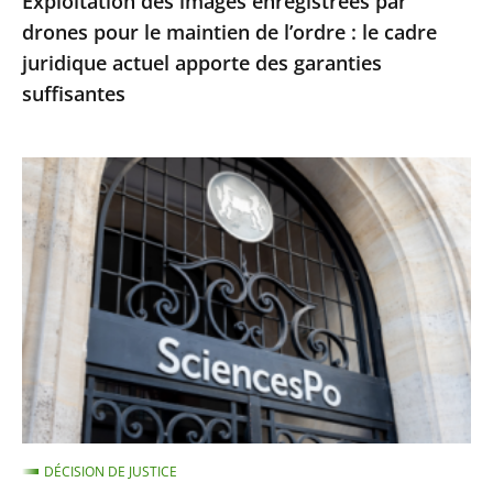
Exploitation des images enregistrées par
le
drones pour le maintien de l’ordre : le cadre
cadre
juridique actuel apporte des garanties
juridique
suffisantes
actuel
apporte
des
Le
garanties
juge
suffisantes
des
référés
du
Conseil
d’État
ne
suspend
pas
DÉCISION DE JUSTICE
le