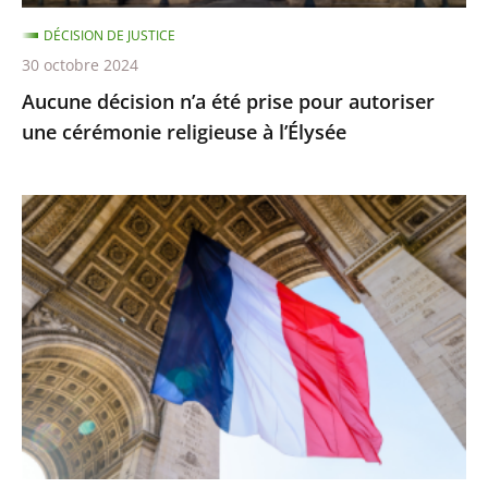
religieuse
DÉCISION DE JUSTICE
à
30 octobre 2024
l’Élysée
Aucune décision n’a été prise pour autoriser
une cérémonie religieuse à l’Élysée
Préjudices
liés
à
des
décisions
non
détachables
de
la
conduite