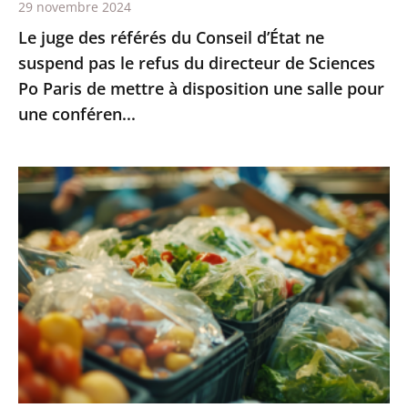
29 novembre 2024
refus
Le juge des référés du Conseil d’État ne
du
suspend pas le refus du directeur de Sciences
directeur
Po Paris de mettre à disposition une salle pour
de
une conféren...
Sciences
Po
Paris
Interdiction
de
des
mettre
emballages
à
plastiques
disposition
pour
une
les
salle
fruits
pour
et
une
légumes
conféren...
: