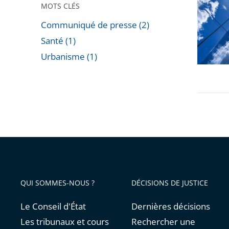
les
MOTS CLÉS
jugeme
Communiqué de presse (2)
relatifs
Santé (1)
à
Urbanisme (1)
la
Passer
«
les
Tour
filtres
Triangle
pour
»
arriver
avant
QUI SOMMES-NOUS ?
DÉCISIONS DE JUSTICE
Le Conseil d'État
Dernières décisions
Les tribunaux et cours
Rechercher une