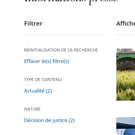
Filtrer
Affiche
Passer
les
filtres
pour
RÉINITIALISATION DE LA RECHERCHE
Régleme
arriver
de
Effacer le(s) filtre(s)
après
l'usage
des
TYPE DE CONTENU
pesticid
Actualité (2)
NATURE
Décision de justice (2)
Appels
contre