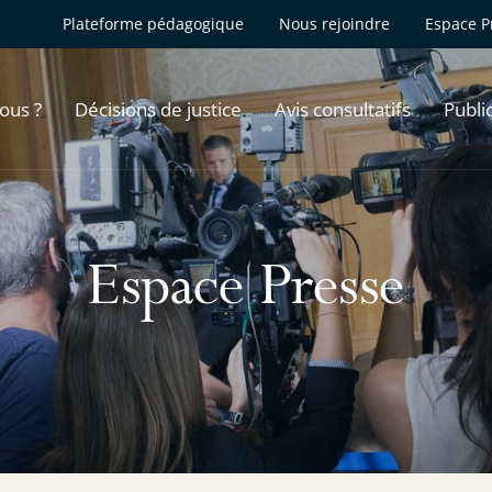
Plateforme pédagogique
Nous rejoindre
Espace P
ous ?
Décisions de justice
Avis consultatifs
Publi
Espace Presse