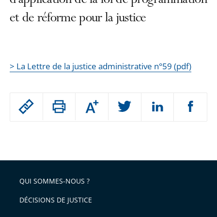
d’application de la loi de programmation
et de réforme pour la justice
> La Lettre de la justice administrative n°59 (pdf)
Passer
Augmenter
le
ou
réduire
partage
Passer
la
taille
de
le
de
la
l'article
partage
police
pour
de
arriver
QUI SOMMES-NOUS ?
l'article
après
pour
DÉCISIONS DE JUSTICE
arriver