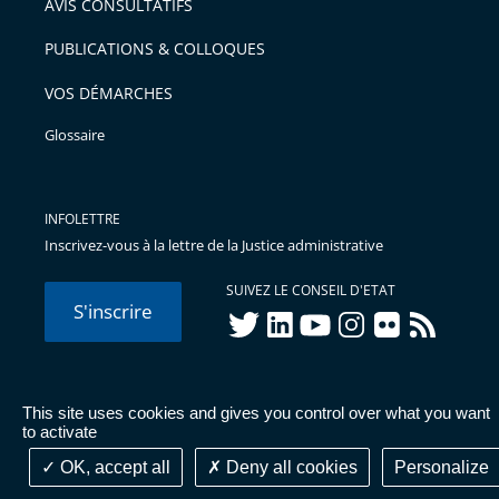
AVIS CONSULTATIFS
avant
PUBLICATIONS & COLLOQUES
VOS DÉMARCHES
Glossaire
INFOLETTRE
Inscrivez-vous à la lettre de la Justice administrative
SUIVEZ LE CONSEIL D'ETAT
S'inscrire
twitter
linkedIn
youtube
instagram
flickr
rss
This site uses cookies and gives you control over what you want
© Conseil d'État 2026 -
Mentions légales
-
Cookies
-
Données
to activate
personnelles
-
Publications administratives
-
Accessibilité :
partiellement conforme
OK, accept all
Deny all cookies
Personalize