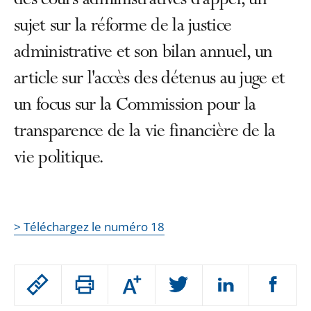
des cours administratives d'appel, un
sujet sur la réforme de la justice
administrative et son bilan annuel, un
article sur l'accès des détenus au juge et
un focus sur la Commission pour la
transparence de la vie financière de la
vie politique.
> Téléchargez le numéro 18
Passer
Augmenter
le
ou
réduire