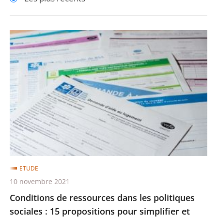
pour
pour
arriver
arriver
après
avant
Conditions
de
ressources
dans
les
politiques
sociales
:
15
propositions
ETUDE
pour
10 novembre 2021
simplifier
Conditions de ressources dans les politiques
et
sociales : 15 propositions pour simplifier et
harmoniser