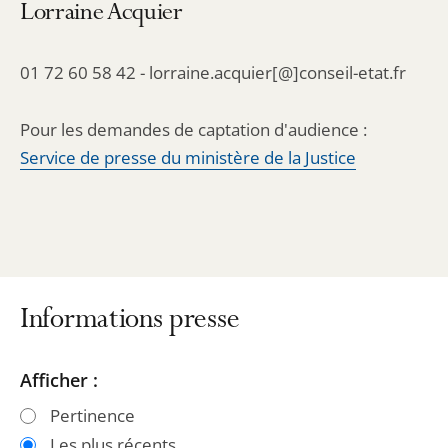
Lorraine Acquier
01 72 60 58 42 - lorraine.acquier[@]conseil-etat.fr
Pour les demandes de captation d'audience :
Service de presse du ministère de la Justice
Informations presse
Passer
Passer
Afficher :
les
les
Pertinence
filtres
filtres
Les plus récents