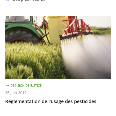
pour
pour
arriver
arriver
après
avant
Réglementation
de
l'usage
des
pesticides
DÉCISION DE JUSTICE
26 juin 2019
Réglementation de l'usage des pesticides