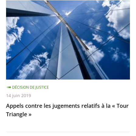
Appels
contre
les
jugements
relatifs
à
la
«
Tour
Triangle
DÉCISION DE JUSTICE
»
14 juin 2019
Appels contre les jugements relatifs à la « Tour
Triangle »