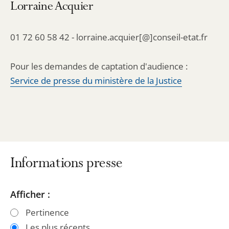
Lorraine Acquier
01 72 60 58 42 - lorraine.acquier[@]conseil-etat.fr
Pour les demandes de captation d'audience :
Service de presse du ministère de la Justice
Informations presse
Passer
Passer
Afficher :
les
les
Pertinence
filtres
filtres
Les plus récents