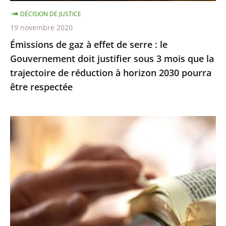
Gouvernement
DÉCISION DE JUSTICE
doit
19 novembre 2020
justifier
Émissions de gaz à effet de serre : le
sous
Gouvernement doit justifier sous 3 mois que la
3
trajectoire de réduction à horizon 2030 pourra
mois
être respectée
que
la
trajectoire
Exercice
de
des
réduction
cultes
à
:
horizon
le
2030
juge
pourra
des
être
référés