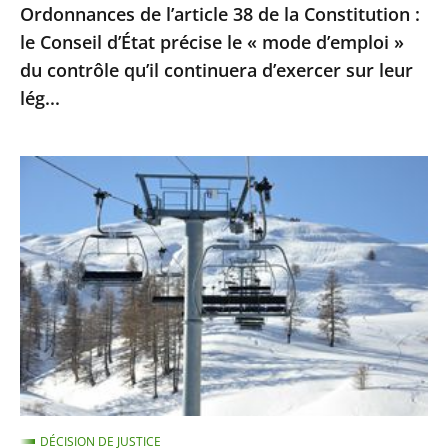
Ordonnances de l’article 38 de la Constitution :
le
le Conseil d’État précise le « mode d’emploi »
«
du contrôle qu’il continuera d’exercer sur leur
mode
lég...
d’emploi
»
du
Sports
contrôle
d’hiver
qu’il
:
continuera
le
d’exercer
Conseil
sur
d’Etat
leur
ne
lég...
suspend
pas
la
DÉCISION DE JUSTICE