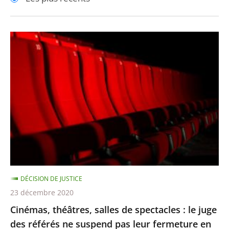
pour
pour
arriver
arriver
après
avant
Cinémas,
théâtres,
salles
de
spectacles
:
le
juge
des
référés
DÉCISION DE JUSTICE
ne
23 décembre 2020
suspend
Cinémas, théâtres, salles de spectacles : le juge
pas
des référés ne suspend pas leur fermeture en
leur