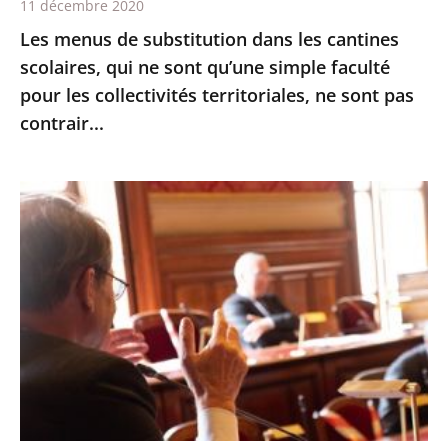
11 décembre 2020
qu’une
Les menus de substitution dans les cantines
simple
scolaires, qui ne sont qu’une simple faculté
faculté
pour les collectivités territoriales, ne sont pas
pour
contrair...
les
collectivités
territoriales,
Le
ne
Conseil
sont
d’État
pas
expérimente
contrair...
les
échanges
oraux
avant
les
audiences