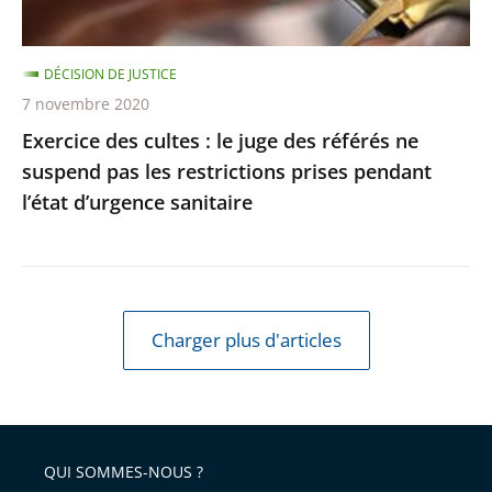
respectée
ne
suspend
DÉCISION DE JUSTICE
pas
7 novembre 2020
les
Exercice des cultes : le juge des référés ne
restrictions
suspend pas les restrictions prises pendant
prises
l’état d’urgence sanitaire
pendant
l’état
d’urgence
sanitaire
Charger plus d'articles
QUI SOMMES-NOUS ?