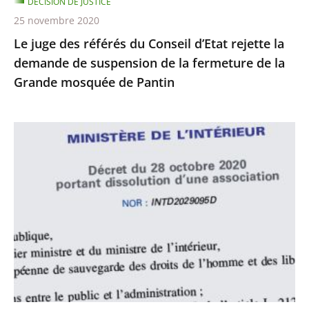
DÉCISION DE JUSTICE
de
25 novembre 2020
suspension
Le juge des référés du Conseil d’Etat rejette la
de
demande de suspension de la fermeture de la
la
Grande mosquée de Pantin
fermeture
de
la
Le
Grande
juge
mosquée
des
de
référés
Pantin
du
Conseil
d’État
rejette
la
demande