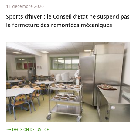
fermeture
11 décembre 2020
des
Sports d’hiver : le Conseil d’Etat ne suspend pas
remontées
la fermeture des remontées mécaniques
mécaniques
Les
menus
de
substitution
dans
les
cantines
scolaires,
qui
ne
DÉCISION DE JUSTICE
sont