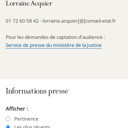
Lorraine Acquier
01 72 60 58 42 - lorraine.acquier[@]conseil-etat.fr
Pour les demandes de captation d'audience :
Service de presse du ministère de la Justice
Informations presse
Passer
Passer
Afficher :
les
les
Pertinence
filtres
filtres
Les plus récents