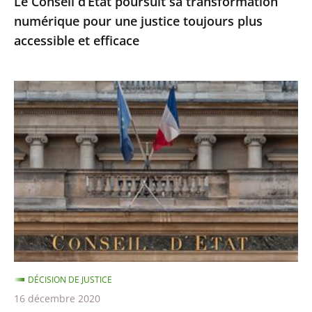
Le Conseil d’État poursuit sa transformation
accessible
numérique pour une justice toujours plus
et
accessible et efficace
efficace
Ordonnances
de
l’article
38
de
la
Constitution
:
le
Conseil
DÉCISION DE JUSTICE
d’État
16 décembre 2020
précise