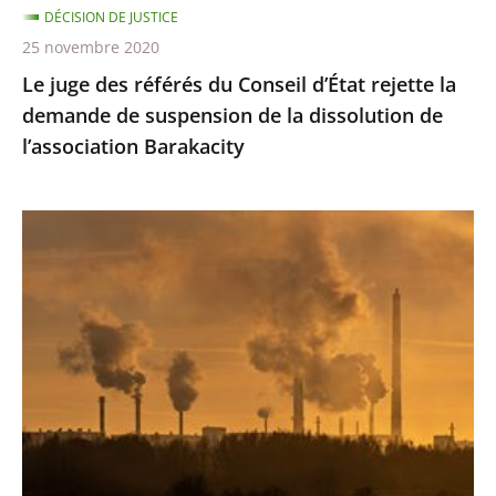
DÉCISION DE JUSTICE
de
25 novembre 2020
suspension
Le juge des référés du Conseil d’État rejette la
de
demande de suspension de la dissolution de
la
l’association Barakacity
dissolution
de
l’association
Émissions
Barakacity
de
gaz
à
effet
de
serre
:
le