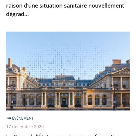
raison d’une situation sanitaire nouvellement
fermeture
dégrad...
en
raison
d’une
Le
situation
Conseil
sanitaire
d’État
nouvellement
poursuit
dégrad...
sa
transformation
numérique
pour
une
justice
ÉVÉNEMENT
toujours
17 décembre 2020
plus