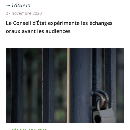
ÉVÉNEMENT
27 novembre 2020
Le Conseil d’État expérimente les échanges
oraux avant les audiences
Le
juge
des
référés
du
Conseil
d’Etat
rejette
la
demande