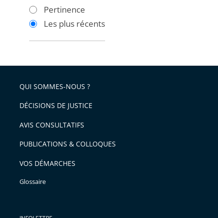
les
les
Pertinence
filtres
filtres
Les plus récents
pour
pour
arriver
arriver
après
avant
QUI SOMMES-NOUS ?
DÉCISIONS DE JUSTICE
AVIS CONSULTATIFS
PUBLICATIONS & COLLOQUES
VOS DÉMARCHES
Glossaire