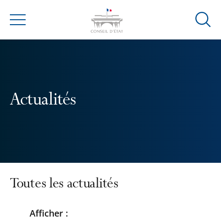
Ouvrir
Menu
la
modal
de
reche
Actualités
Toutes les actualités
Afficher :
Passer
Passer