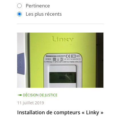
les
les
Pertinence
filtres
filtres
Les plus récents
pour
pour
arriver
arriver
après
avant
Installation
de
compteurs
«
Linky
»
DÉCISION DE JUSTICE
11 juillet 2019
Installation de compteurs « Linky »