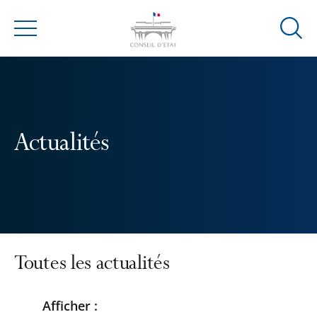
Ouvrir
Menu
la
modal
de
reche
Actualités
Toutes les actualités
Afficher :
Passer
Passer