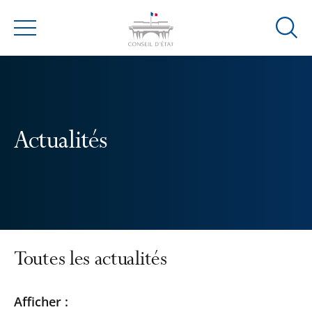
Ouvrir
Menu
la
modal
de
reche
Actualités
Toutes les actualités
Passer
Passer
Afficher :