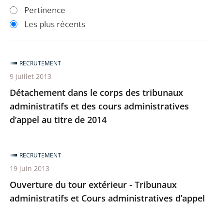
les
les
Pertinence
filtres
filtres
Les plus récents
pour
pour
arriver
arriver
après
avant
RECRUTEMENT
9 juillet 2013
Détachement dans le corps des tribunaux
administratifs et des cours administratives
d’appel au titre de 2014
RECRUTEMENT
19 juin 2013
Ouverture du tour extérieur - Tribunaux
administratifs et Cours administratives d’appel