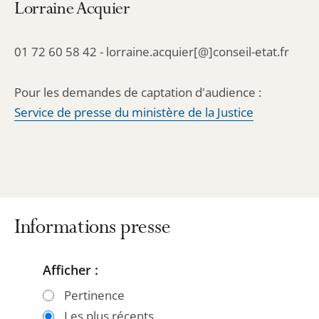
Lorraine Acquier
01 72 60 58 42 - lorraine.acquier[@]conseil-etat.fr
Pour les demandes de captation d'audience :
Service de presse du ministère de la Justice
Informations presse
Afficher :
Passer
Passer
les
les
Pertinence
filtres
filtres
Les plus récents