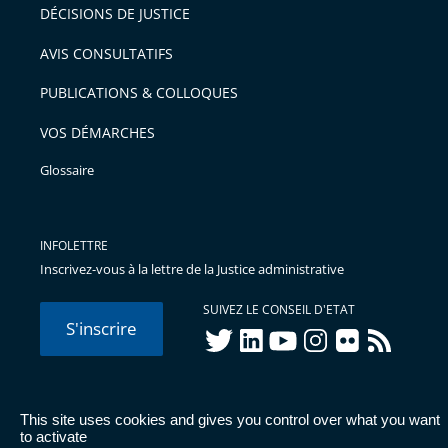
DÉCISIONS DE JUSTICE
AVIS CONSULTATIFS
PUBLICATIONS & COLLOQUES
VOS DÉMARCHES
Glossaire
INFOLETTRE
Inscrivez-vous à la lettre de la Justice administrative
SUIVEZ LE CONSEIL D'ETAT
S'inscrire
twitter
linkedIn
youtube
instagram
flickr
rss
This site uses cookies and gives you control over what you want
© Conseil d'État 2026 -
Mentions légales
-
Cookies
-
Données
to activate