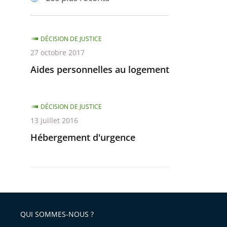
pour
pour
arriver
arriver
après
avant
DÉCISION DE JUSTICE
27 octobre 2017
Aides personnelles au logement
DÉCISION DE JUSTICE
13 juillet 2016
Hébergement d'urgence
QUI SOMMES-NOUS ?