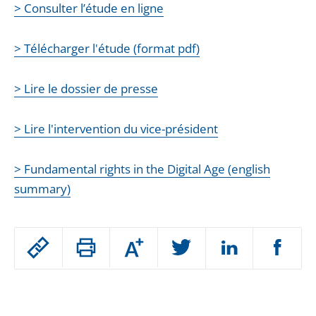
> Consulter l’étude en ligne
> Télécharger l'étude (format pdf)
> Lire le dossier de presse
> Lire l'intervention du vice-président
> Fundamental rights in the Digital Age (english
summary)
Passer
Augmenter
le
ou
réduire
partage
Passer
la
taille
de
le
de
la
l'article
police