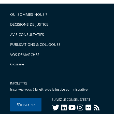
partage
pour
de
arriver
QUI SOMMES-NOUS ?
l'article
après
pour
DÉCISIONS DE JUSTICE
arriver
AVIS CONSULTATIFS
avant
PUBLICATIONS & COLLOQUES
VOS DÉMARCHES
Glossaire
INFOLETTRE
Inscrivez-vous à la lettre de la Justice administrative
SUIVEZ LE CONSEIL D'ETAT
S'inscrire
twitter
linkedIn
youtube
instagram
flickr
rss