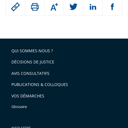
Passer
Augmenter
le
ou
réduire
partage
Passer
la
taille
de
le
de
la
l'article
partage
police
pour
de
arriver
QUI SOMMES-NOUS ?
l'article
après
pour
DÉCISIONS DE JUSTICE
arriver
AVIS CONSULTATIFS
avant
PUBLICATIONS & COLLOQUES
VOS DÉMARCHES
Glossaire