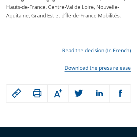
Hauts-de-France, Centre-Val de Loire, Nouvelle-
Aquitaine, Grand Est et d’Île-de-France Mobilités.
Read the decision (In French)
Download the press release
Passer
Augmenter
le
ou
réduire
partage
Passer
la
taille
de
le
de
la
l'article
partage
police
pour
de