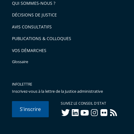
arriver
QUI SOMMES-NOUS ?
l'article
après
pour
DÉCISIONS DE JUSTICE
arriver
AVIS CONSULTATIFS
avant
PUBLICATIONS & COLLOQUES
VOS DÉMARCHES
Glossaire
INFOLETTRE
Inscrivez-vous à la lettre de la Justice administrative
SUIVEZ LE CONSEIL D'ETAT
S'inscrire
twitter
linkedIn
youtube
instagram
flickr
rss