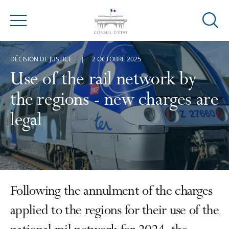
Ouvrir
Menu
la
modal
DÉCISION DE JUSTICE
2 OCTOBRE 2025
de
reche
Use of the rail network by
the regions - new charges are
legal
Following the annulment of the charges
applied to the regions for their use of the