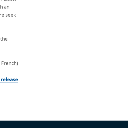
ch an
ore seek
 the
n French)
 release