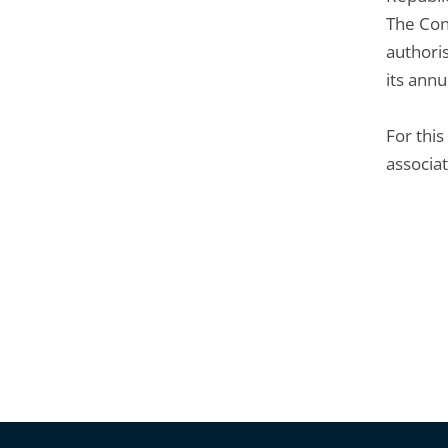
The Con
authoris
its ann
For this
associat