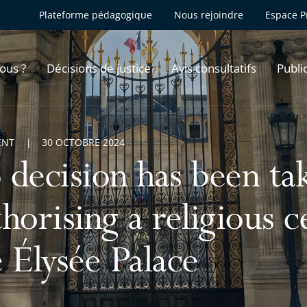
Plateforme pédagogique
Nous rejoindre
Espace P
ous ?
Décisions de justice
Avis consultatifs
Publi
ENT
30 OCTOBRE 2024
 decision has been ta
thorising a religious 
e Élysée Palace