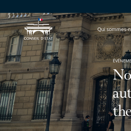
Qui sommes-n
ÉVÉNEM
No
au
th