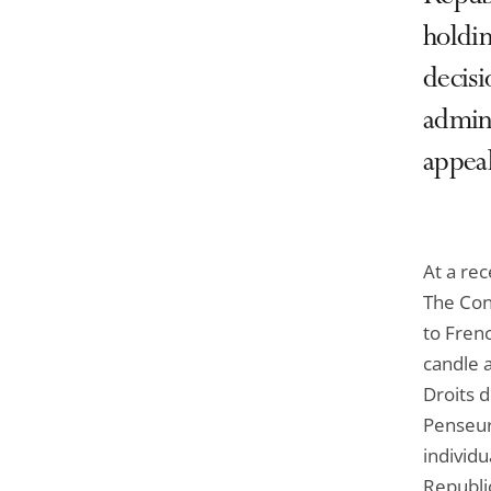
holdin
decisi
admini
appeal
At a re
The Con
to Fren
candle 
Droits 
Penseurs
individu
Republic