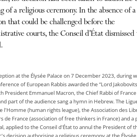
g of a religious ceremony. In the absence of a
on that could be challenged before the
strative courts, the Conseil d'État dismissed
.
ception at the Élysée Palace on 7 December 2023, during 
ference of European Rabbis awarded the “Lord Jakobovits
ch President Emmanuel Macron, the Chief Rabbi of France l
and part of the audience sang a hymn in Hebrew. The Ligu
de l'Homme (human rights league), the Association des Lib
 de France (association of free thinkers in France) and a 
al, applied to the Conseil d'État to annul the President of t
's decision authorising a religious ceremony at the Élysée