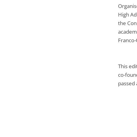
Organise
High Ad
the Cons
academi
Franco-
This ed
co-foun
passed 