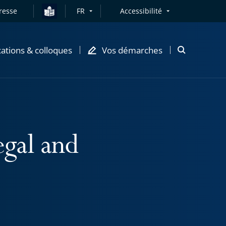
resse
FR
Accessibilité
cations & colloques
Vos démarches
Ouvrir
la
modale
de
recherche
gal and