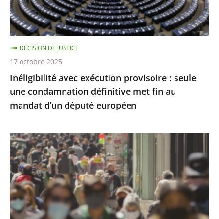
2030
condamnation
définitive
met
DÉCISION DE JUSTICE
fin
17 octobre 2025
au
Inéligibilité avec exécution provisoire : seule
mandat
une condamnation définitive met fin au
d’un
mandat d’un député européen
député
européen
Covid-
19
:
l’État
a
respecté