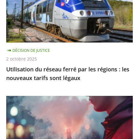
par
les
régions
:
les
nouveaux
DÉCISION DE JUSTICE
tarifs
2 octobre 2025
sont
Utilisation du réseau ferré par les régions : les
légaux
nouveaux tarifs sont légaux
Interdiction
de
vente
des
produits