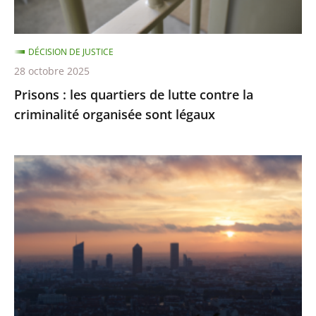
criminalité
organisée
DÉCISION DE JUSTICE
sont
28 octobre 2025
légaux
Prisons : les quartiers de lutte contre la
criminalité organisée sont légaux
Émissions
de
gaz
à
effet
de
serre
: