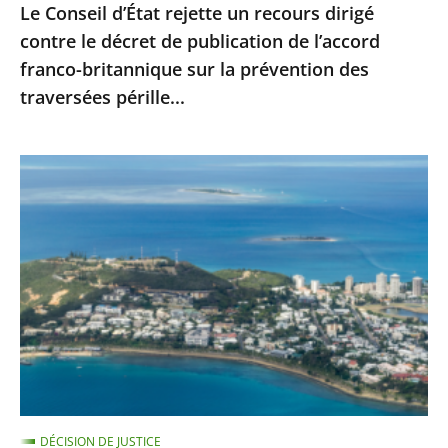
Le Conseil d’État rejette un recours dirigé
de
contre le décret de publication de l’accord
l’accord
franco-britannique sur la prévention des
franco-
traversées pérille...
britannique
sur
la
Nouvelle-
prévention
Calédonie
des
:
traversées
le
pérille...
juge
administratif
n’est
pas
compétent
pour
DÉCISION DE JUSTICE
se