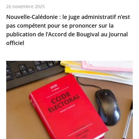
26 novembre 2025
prononcer
Nouvelle-Calédonie : le juge administratif n’est
sur
pas compétent pour se prononcer sur la
la
publication de l’Accord de Bougival au Journal
publication
officiel
de
l’Accord
de
Exécution
Bougival
provisoire
au
d’une
Journal
peine
officiel
d’inéligibilité
:
le
Conseil
d’État