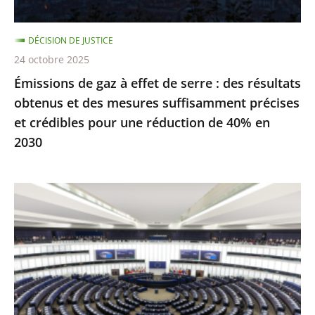
des
résultats
DÉCISION DE JUSTICE
obtenus
24 octobre 2025
et
Émissions de gaz à effet de serre : des résultats
des
obtenus et des mesures suffisamment précises
mesures
et crédibles pour une réduction de 40% en
suffisamment
2030
précises
et
crédibles
Inéligibilité
pour
avec
une
exécution
réduction
provisoire
de
:
40%
seule
en
une