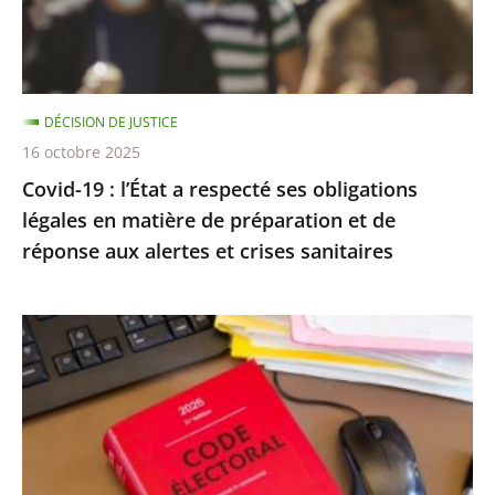
ses
obligations
légales
en
DÉCISION DE JUSTICE
matière
16 octobre 2025
de
Covid-19 : l’État a respecté ses obligations
préparation
légales en matière de préparation et de
et
réponse aux alertes et crises sanitaires
de
réponse
aux
Exécution
alertes
provisoire
et
d’une
crises
peine
sanitaires
d’inéligibilité
: