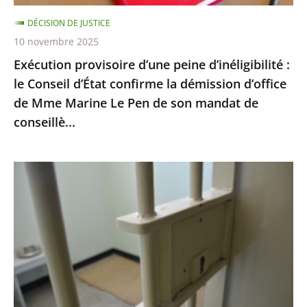
confirme
DÉCISION DE JUSTICE
la
10 novembre 2025
démission
Exécution provisoire d’une peine d’inéligibilité :
d’office
le Conseil d’État confirme la démission d’office
de
de Mme Marine Le Pen de son mandat de
Mme
conseillè...
Marine
Le
Pen
Prisons
de
:
son
les
mandat
quartiers
de
de
conseillè...
lutte
contre
la