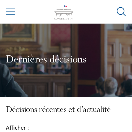
Ouvrir
Menu
la
modal
de
reche
Dernières décisions
Décisions récentes et d’actualité
Passer
Passer
Afficher :