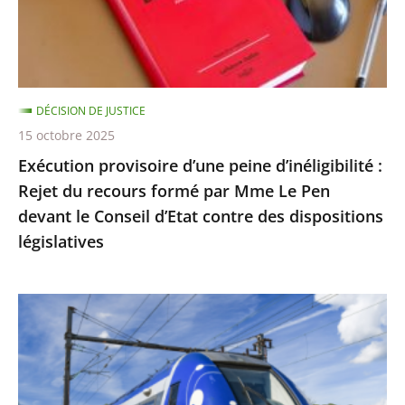
Rejet
du
recours
formé
DÉCISION DE JUSTICE
par
15 octobre 2025
Mme
Exécution provisoire d’une peine d’inéligibilité :
Le
Rejet du recours formé par Mme Le Pen
Pen
devant le Conseil d’Etat contre des dispositions
devant
législatives
le
Conseil
d’Etat
Utilisation
contre
du
des
réseau
dispositions
ferré
législatives