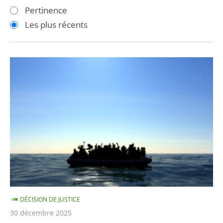
les
les
Pertinence
filtres
filtres
Les plus récents
pour
pour
arriver
arriver
après
avant
Le
Conseil
d’État
rejette
un
recours
dirigé
contre
le
décret
DÉCISION DE JUSTICE
de
30 décembre 2025
publication