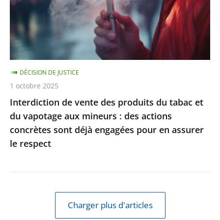
du
tabac
et
du
vapotage
DÉCISION DE JUSTICE
aux
1 octobre 2025
mineurs
Interdiction de vente des produits du tabac et
:
du vapotage aux mineurs : des actions
des
concrètes sont déjà engagées pour en assurer
actions
le respect
concrètes
sont
déjà
engagées
pour
Charger plus d'articles
en