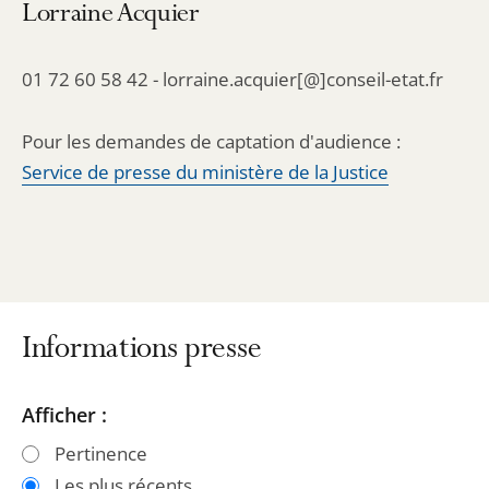
Lorraine Acquier
01 72 60 58 42 - lorraine.acquier[@]conseil-etat.fr
Pour les demandes de captation d'audience :
Service de presse du ministère de la Justice
Informations presse
Passer
Passer
Afficher :
les
les
Pertinence
filtres
filtres
Les plus récents