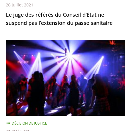
26 juillet 2021
du
Le juge des référés du Conseil d’État ne
passe
suspend pas l’extension du passe sanitaire
sanitaire
La
fermeture
des
discothèques
est
pour
l’instant
justifiée
car
ces
DÉCISION DE JUSTICE
établissements