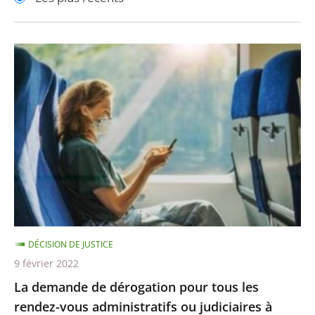
pour
pour
arriver
arriver
après
avant
La
demande
de
dérogation
pour
tous
les
rendez-
vous
administratifs
DÉCISION DE JUSTICE
ou
9 février 2022
judiciaires
La demande de dérogation pour tous les
à
rendez-vous administratifs ou judiciaires à
l’obligation