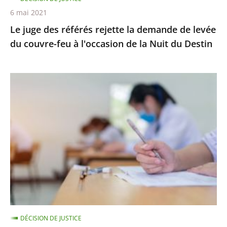
couvre-
6 mai 2021
feu
Le juge des référés rejette la demande de levée
à
du couvre-feu à l'occasion de la Nuit du Destin
l'occasion
de
la
Épreuves
Nuit
de
du
BTS
Destin
:
le
juge
des
référés
ne
suspend
DÉCISION DE JUSTICE
pas