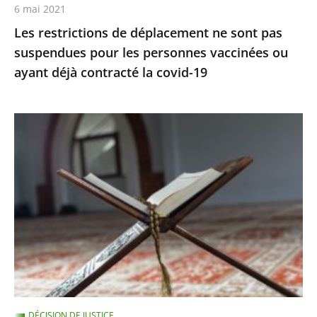
6 mai 2021
vaccinées
Les restrictions de déplacement ne sont pas
ou
suspendues pour les personnes vaccinées ou
ayant
ayant déjà contracté la covid-19
déjà
contracté
la
Le
covid-
juge
19
des
référés
rejette
la
demande
de
levée
du
DÉCISION DE JUSTICE