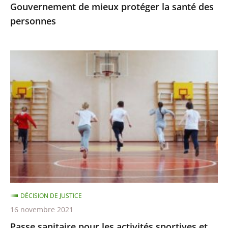
Gouvernement de mieux protéger la santé des
protéger
personnes
la
santé
des
Passe
personnes
sanitaire
pour
les
activités
sportives
et
extra-
scolaires,
apprentissage
DÉCISION DE JUSTICE
à
16 novembre 2021
distance
Passe sanitaire pour les activités sportives et
pour