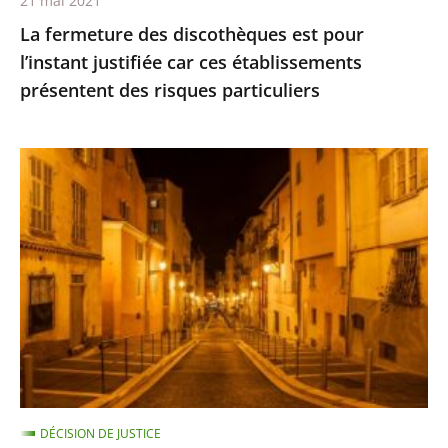
21 mai 2021
présentent
La fermeture des discothèques est pour
des
l’instant justifiée car ces établissements
risques
présentent des risques particuliers
particuliers
Les
restrictions
de
déplacement
ne
sont
pas
suspendues
pour
les
DÉCISION DE JUSTICE
personnes