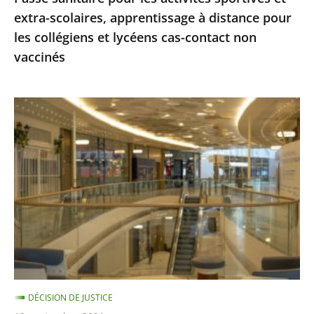
extra-scolaires, apprentissage à distance pour
les
les collégiens et lycéens cas-contact non
collégiens
vaccinés
et
lycéens
cas-
Centres
contact
commerciaux
non
des
vaccinés
Alpes-
Maritimes
:
le
Conseil
d'État
ne
DÉCISION DE JUSTICE
suspend