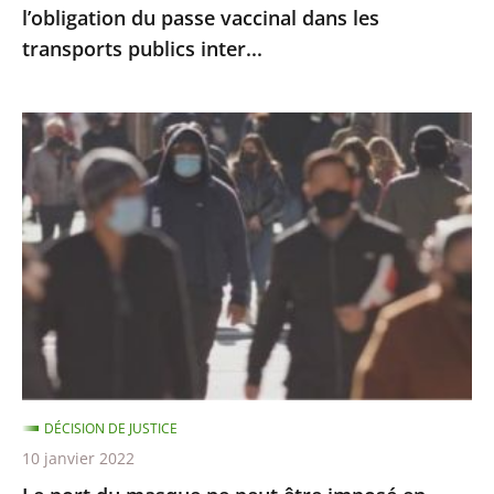
l’obligation du passe vaccinal dans les
du
transports publics inter...
passe
vaccinal
dans
Le
les
port
transports
du
publics
masque
inter...
ne
peut
être
imposé
en
extérieur
DÉCISION DE JUSTICE
qu’à
10 janvier 2022
certaines