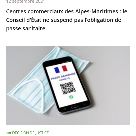
12 septembre 2021
pas
Centres commerciaux des Alpes-Maritimes : le
l’obligation
Conseil d'État ne suspend pas l’obligation de
de
passe sanitaire
passe
sanitaire
Le
juge
des
référés
du
Conseil
d’État
ne
suspend
pas
DÉCISION DE JUSTICE
l’extension