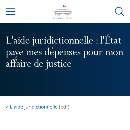
Ouvrir
Menu
la
modal
de
L'aide juridictionnelle : l'État
reche
paye mes dépenses pour mon
affaire de justice
> L'aide juridictionnelle
(pdf)