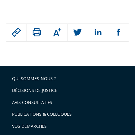
Passer
Augmenter
le
ou
réduire
partage
Passer
la
taille
de
le
de
la
l'article
partage
police
pour
de
arriver
QUI SOMMES-NOUS ?
l'article
après
pour
DÉCISIONS DE JUSTICE
arriver
AVIS CONSULTATIFS
avant
PUBLICATIONS & COLLOQUES
VOS DÉMARCHES