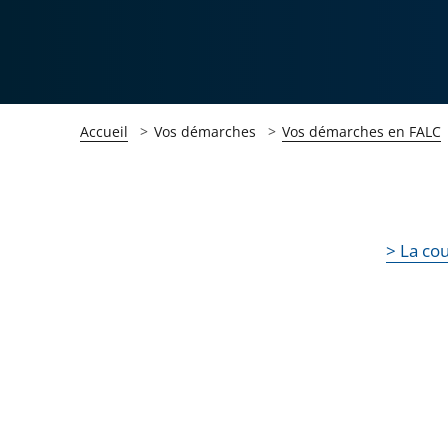
Accueil
Vos démarches
Vos démarches en FALC
Passer
Passer
> La cou
la
la
navigation
navigation
de
de
l'article
l'article
pour
pour
arriver
arriver
après
avant