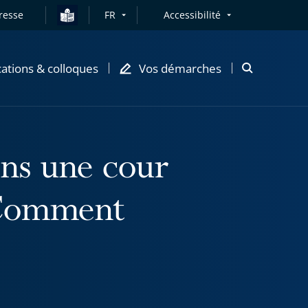
resse
FR
Accessibilité
cations & colloques
Vos démarches
Ouvrir
la
modale
de
recherche
ans une cour
. Comment