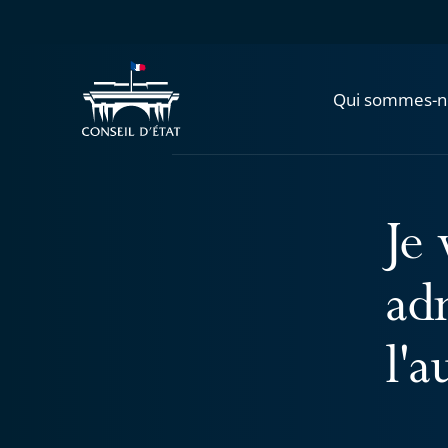
Qui sommes-n
Je
ad
l'a