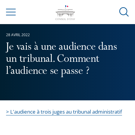
Ouvrir
Menu
la
modal
28 AVRIL 2022
de
reche
Je vais à une audience dans
un tribunal. Comment
l’audience se passe ?
> L'audience à trois juges au tribunal administratif