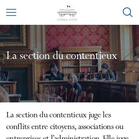
Ouvrir
Menu
la
modal
de
reche
La section du contentieux
La section du contentieux juge les
conflits entre citoyens, associations ou