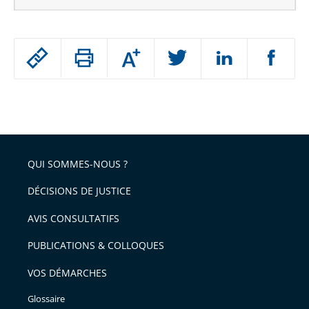
Passer
Augmenter
le
ou
réduire
partage
Passer
la
taille
de
le
de
la
l'article
partage
police
pour
de
arriver
QUI SOMMES-NOUS ?
l'article
après
pour
DÉCISIONS DE JUSTICE
arriver
AVIS CONSULTATIFS
avant
PUBLICATIONS & COLLOQUES
VOS DÉMARCHES
Glossaire