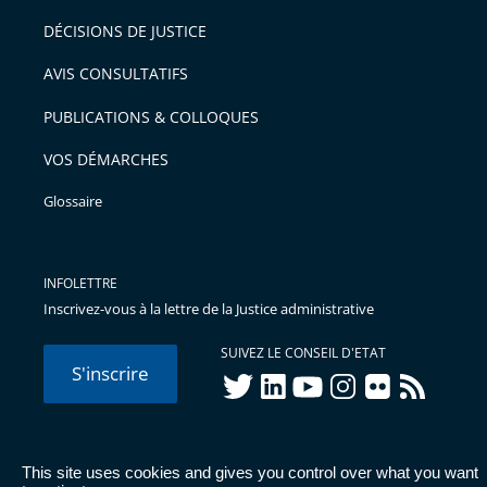
après
pour
DÉCISIONS DE JUSTICE
arriver
AVIS CONSULTATIFS
avant
PUBLICATIONS & COLLOQUES
VOS DÉMARCHES
Glossaire
INFOLETTRE
Inscrivez-vous à la lettre de la Justice administrative
SUIVEZ LE CONSEIL D'ETAT
S'inscrire
twitter
linkedIn
youtube
instagram
flickr
rss
This site uses cookies and gives you control over what you want
© Conseil d'État 2026 -
Mentions légales
-
Cookies
-
Données