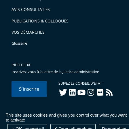
arriver
AVIS CONSULTATIFS
avant
PUBLICATIONS & COLLOQUES
VOS DÉMARCHES
Glossaire
INFOLETTRE
Inscrivez-vous à la lettre de la Justice administrative
SUIVEZ LE CONSEIL D'ETAT
S'inscrire
twitter
linkedIn
youtube
instagram
flickr
rss
This site uses cookies and gives you control over what you want
© Conseil d'État 2026 -
Mentions légales
-
Cookies
-
Données
to activate
personnelles
-
Publications administratives
-
Accessibilité :
partiellement conforme