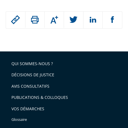
Passer
Augmenter
le
ou
réduire
partage
Passer
la
taille
de
le
de
la
l'article
partage
police
pour
de
arriver
QUI SOMMES-NOUS ?
l'article
après
pour
DÉCISIONS DE JUSTICE
arriver
AVIS CONSULTATIFS
avant
PUBLICATIONS & COLLOQUES
VOS DÉMARCHES
Glossaire