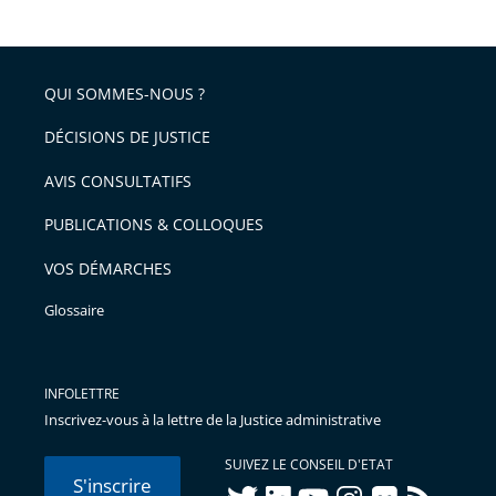
le
de
la
l'article
partage
police
pour
de
arriver
QUI SOMMES-NOUS ?
l'article
après
pour
DÉCISIONS DE JUSTICE
arriver
AVIS CONSULTATIFS
avant
PUBLICATIONS & COLLOQUES
VOS DÉMARCHES
Glossaire
INFOLETTRE
Inscrivez-vous à la lettre de la Justice administrative
SUIVEZ LE CONSEIL D'ETAT
S'inscrire
twitter
linkedIn
youtube
instagram
flickr
rss