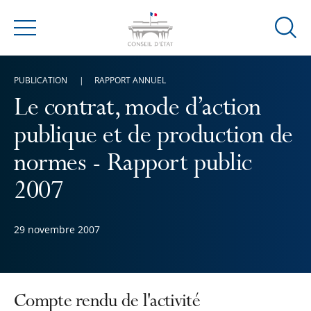
Ouvrir
Menu
la
modal
PUBLICATION
RAPPORT ANNUEL
de
reche
Le contrat, mode d’action
publique et de production de
normes - Rapport public
2007
29 novembre 2007
Compte rendu de l'activité