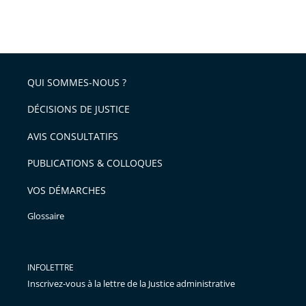
partage
Passer
la
taille
de
le
de
la
l'article
partage
police
pour
de
arriver
QUI SOMMES-NOUS ?
l'article
après
pour
DÉCISIONS DE JUSTICE
arriver
AVIS CONSULTATIFS
avant
PUBLICATIONS & COLLOQUES
VOS DÉMARCHES
Glossaire
INFOLETTRE
Inscrivez-vous à la lettre de la Justice administrative