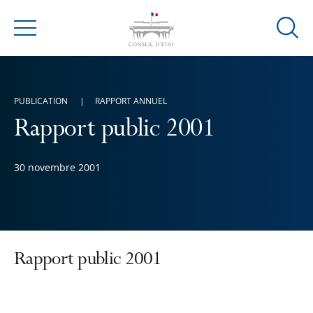
Ouvrir
Menu
la
modal
de
PUBLICATION
RAPPORT ANNUEL
reche
Rapport public 2001
30 novembre 2001
Rapport public 2001