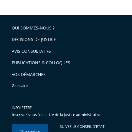
de
le
de
la
l'article
partage
police
pour
de
arriver
QUI SOMMES-NOUS ?
l'article
après
pour
DÉCISIONS DE JUSTICE
arriver
AVIS CONSULTATIFS
avant
PUBLICATIONS & COLLOQUES
VOS DÉMARCHES
Glossaire
INFOLETTRE
Inscrivez-vous à la lettre de la Justice administrative
SUIVEZ LE CONSEIL D'ETAT