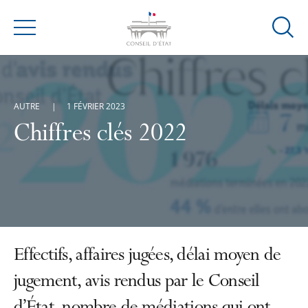
Ouvrir
Menu
la
modal
de
reche
AUTRE
1 FÉVRIER 2023
Chiffres clés 2022
Effectifs, affaires jugées, délai moyen de
jugement, avis rendus par le Conseil