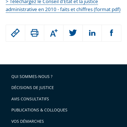
> Téléchargez le Conseil d'État et la justice
administrative en 2010 - faits et chiffres (format pdf)
Passer
Augmenter
le
ou
réduire
partage
Passer
la
taille
de
le
de
la
l'article
partage
police
pour
de
arriver
QUI SOMMES-NOUS ?
l'article
après
pour
DÉCISIONS DE JUSTICE
arriver
AVIS CONSULTATIFS
avant
PUBLICATIONS & COLLOQUES
VOS DÉMARCHES