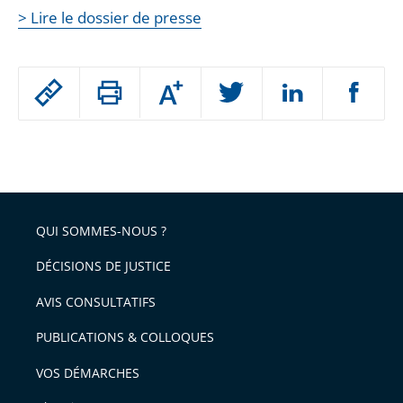
> Lire le dossier de presse
Passer
Augmenter
le
ou
réduire
partage
Passer
la
taille
de
le
de
la
l'article
partage
police
pour
de
arriver
QUI SOMMES-NOUS ?
l'article
après
pour
DÉCISIONS DE JUSTICE
arriver
AVIS CONSULTATIFS
avant
PUBLICATIONS & COLLOQUES
VOS DÉMARCHES