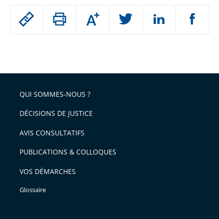
Passer
Augmenter
le
ou
réduire
partage
Passer
la
taille
de
le
de
la
l'article
partage
police
pour
de
arriver
QUI SOMMES-NOUS ?
l'article
après
pour
DÉCISIONS DE JUSTICE
arriver
AVIS CONSULTATIFS
avant
PUBLICATIONS & COLLOQUES
VOS DÉMARCHES
Glossaire