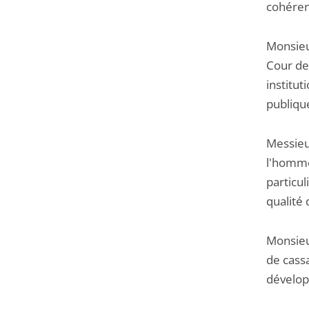
cohérenc
Monsieu
Cour de
institut
publique
Messieu
l'homme
particul
qualité
Monsieur
de cass
développ