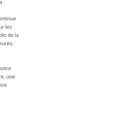
a
continue
ur les
ic de la
eures,
notre
re, une
nce