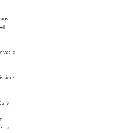
bius,
eil
r votre
issions
s la
t
et la