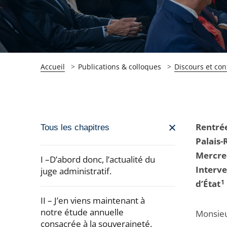
Accueil
Publications & colloques
Discours et con
Passer
Rentrée
Tous les chapitres
la
Palais-
navigation
Mercre
I –D’abord donc, l’actualité du
de
Interve
juge administratif.
l'article
d’État
1
pour
II – J’en viens maintenant à
arriver
notre étude annuelle
Monsieu
consacrée à la souveraineté.
après