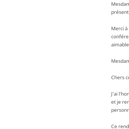
Mesdames
présente
Merci à 
conféren
aimablem
Mesdame
Chers c
J'ai l'h
et je r
personna
Ce rend