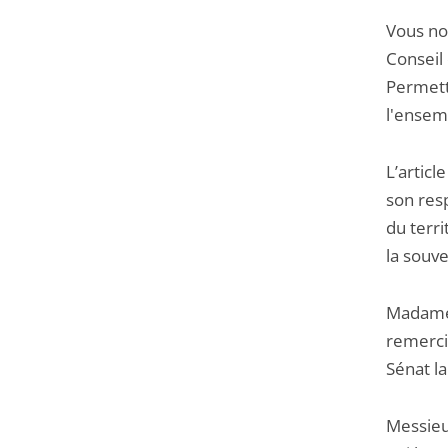
Vous nou
Passer
Conseil 
la
Permett
navigation
l'ensem
de
l'article
L’articl
pour
son resp
arriver
du terri
avant
la souve
Madame 
remerci
Sénat la
Messieu