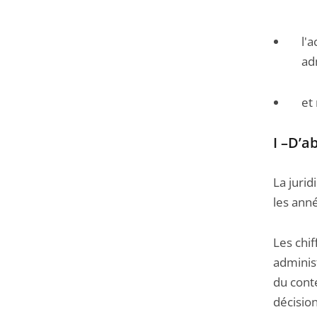
l'
ad
et
I –D’a
La juri
les ann
Les chif
administ
du cont
décision