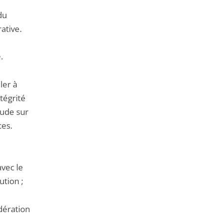
de
du
l'article
ative.
pour
arriver
.
avant
ler à
tégrité
tude sur
ces.
vec le
ution ;
dération