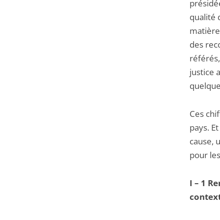
présidé
qualité
matières
des reco
référés
justice 
quelques
Ces chif
pays. Et
cause, 
pour le
I – 1 R
context