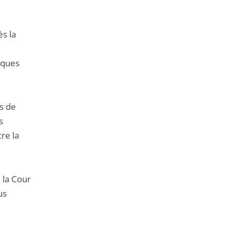
s la
tiques
s de
s
tre la
 la Cour
us