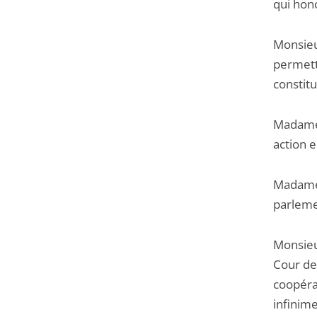
qui hono
Monsieur
permette
constitu
Madame 
action e
Madame 
parleme
Monsieu
Cour de
coopérat
infinime