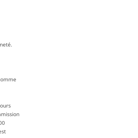
neté.
3 comme
cours
ommission
00
est