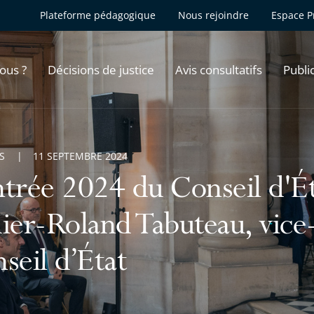
Plateforme pédagogique
Nous rejoindre
Espace P
ous ?
Décisions de justice
Avis consultatifs
Publi
S
11 SEPTEMBRE 2024
trée 2024 du Conseil d'Éta
ier-Roland Tabuteau, vice
seil d’État