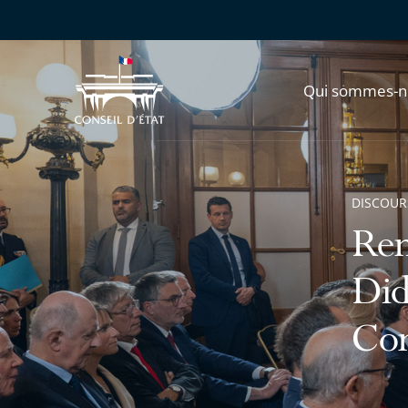
Qui sommes-n
DISCOUR
Ren
Did
Con