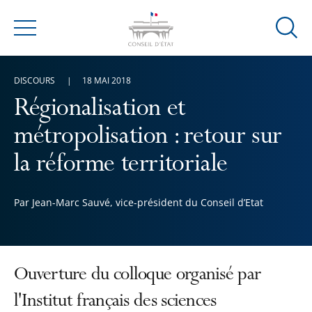
Ouvrir
Menu
la
modal
DISCOURS
18 MAI 2018
de
reche
Régionalisation et
métropolisation : retour sur
la réforme territoriale
Par Jean-Marc Sauvé, vice-président du Conseil d’Etat
Ouverture du colloque organisé par
l'Institut français des sciences