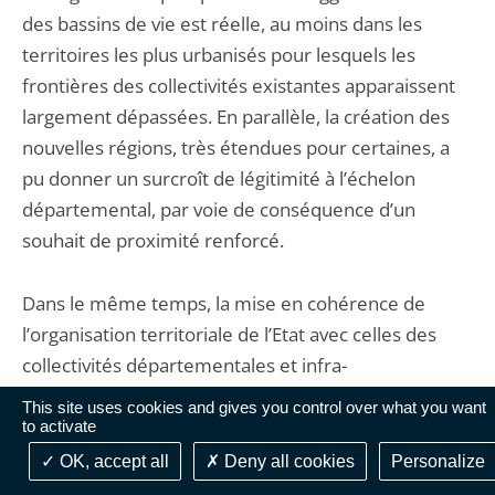
des bassins de vie est réelle, au moins dans les
territoires les plus urbanisés pour lesquels les
frontières des collectivités existantes apparaissent
largement dépassées. En parallèle, la création des
nouvelles régions, très étendues pour certaines, a
pu donner un surcroît de légitimité à l’échelon
départemental, par voie de conséquence d’un
souhait de proximité renforcé.
Dans le même temps, la mise en cohérence de
l’organisation territoriale de l’Etat avec celles des
collectivités départementales et infra-
départementales doit être poursuivie. Les services
This site uses cookies and gives you control over what you want
de l’Etat n’ont pas été réformés pour tenir compte
to activate
du phénomène de métropolisation constaté et
OK, accept all
Deny all cookies
Personalize
favorisé par la loi MAPTAM de 2014. Même si cela