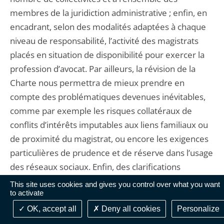
membres de la juridiction administrative ; enfin, en
encadrant, selon des modalités adaptées à chaque
niveau de responsabilité, l’activité des magistrats
placés en situation de disponibilité pour exercer la
profession d’avocat. Par ailleurs, la révision de la
Charte nous permettra de mieux prendre en
compte des problématiques devenues inévitables,
comme par exemple les risques collatéraux de
conflits d’intérêts imputables aux liens familiaux ou
de proximité du magistrat, ou encore les exigences
particulières de prudence et de réserve dans l’usage
des réseaux sociaux. Enfin, des clarifications
pourront être apportées, notamment en ce qui
This site uses cookies and gives you control over what you want
to activate
concerne l’exercice de missions de conciliation ou
médiation, présentant un caractère marqué
OK, accept all
Deny all cookies
Personalize
d’intérêt général en dehors du cadre prévu par le