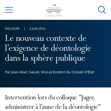
Ouvrir
Menu
la
modal
DISCOURS
3 JUIN 2016
de
reche
Le nouveau contexte de
l’exigence de déontologie
dans la sphère publique
Par Jean-Marc Sauvé, Vice-président du Conseil d'État
Intervention lors du colloque "Juger,
administrer à l’aune de la déontologie"