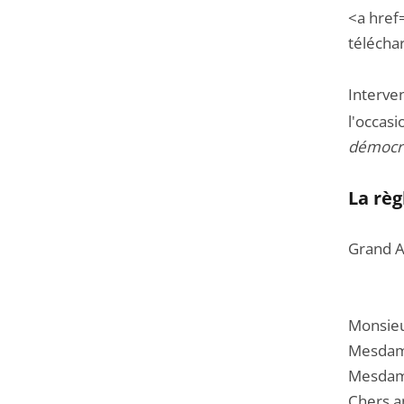
de
<a href
l'article
télécha
pour
arriver
Interve
avant
l'occasi
démocra
La règ
Grand A
Monsieu
Mesdame
Mesdame
Chers a