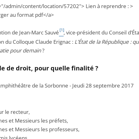
="/admin/content/location/57202"> Lien à reprendre : >
rger au format pdf</a>
[1]
ntion de Jean-Marc Sauvé
, vice-président du Conseil d’Éta
on du Colloque Claude Erignac :
L’État de la République : qu
tie pour demain
?
le de droit, pour quelle finalité ?
mphithéâtre de la Sorbonne - Jeudi 28 septembre 2017
r le recteur,
s et Messieurs les préfets,
s et Messieurs les professeurs,
mis lycéens,