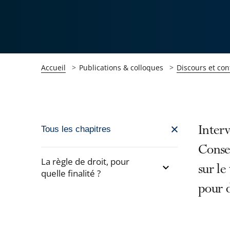
Accueil
Publications & colloques
Discours et con
Passer
Interv
Tous les chapitres
la
Consei
navigation
La règle de droit, pour
sur le
de
quelle finalité ?
l'article
pour 
Passer
pour
la
arriver
navigation
après