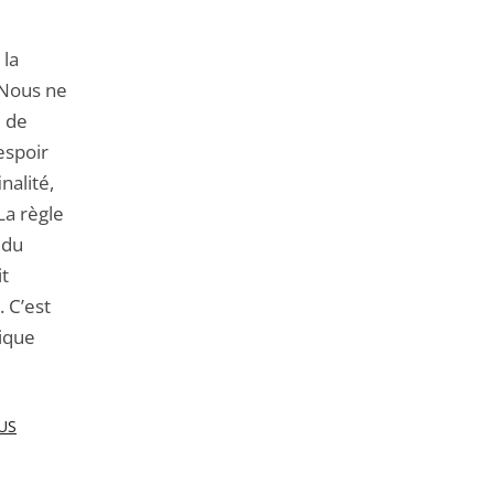
 la
 Nous ne
 de
espoir
nalité,
La règle
 du
t
 C’est
lique
US