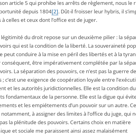
n son article 5 qui prohibe les arrêts de règlement, nous le 
portunité depuis 1804
[2]
. Dût-il froisser leur hybris, il s’i
 à celles et ceux dont l’office est de juger.
égitimité du droit repose sur un deuxième pilier : la sépa
oirs qui est la condition de la liberté. La souveraineté pop
 peut conduire à la mise en péril des libertés et à la tyrann
ar conséquent, être impérativement complétée par la sépa
oirs. La séparation des pouvoirs, ce n’est pas la guerre d
 ; c’est une exigence de coopération loyale entre l’exécutif
t et les autorités juridictionnelles. Elle est la condition d
ts fondamentaux de la personne. Elle est la digue qui évite
ments et les empiétements d’un pouvoir sur un autre. Ce
 notamment, à assigner des limites à l’office du juge, qui 
pas la plénitude des pouvoirs. Certains choix en matière
que et sociale me paraissent ainsi assez malaisément