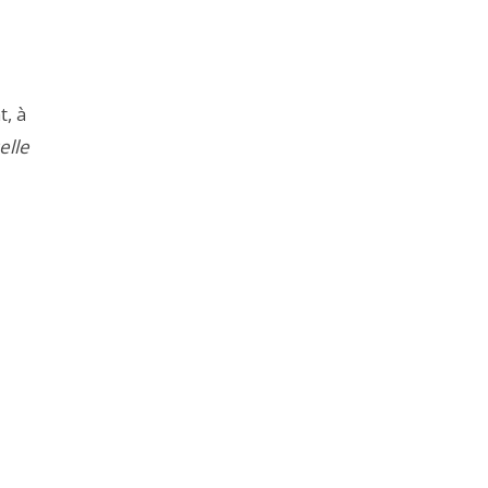
de
l'article
pour
arriver
t, à
avant
elle