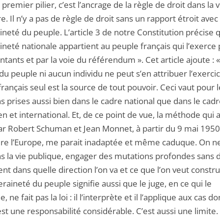
emier pilier, c’est l’ancrage de la règle de droit dans la 
e. Il n’y a pas de règle de droit sans un rapport étroit avec 
neté du peuple. L’article 3 de notre Constitution précise 
neté nationale appartient au peuple français qui l’exerce 
tants et par la voie du référendum ». Cet article ajoute :
du peuple ni aucun individu ne peut s’en attribuer l’exercic
rançais seul est la source de tout pouvoir. Ceci vaut pour l
s prises aussi bien dans le cadre national que dans le cad
 et international. Et, de ce point de vue, la méthode qui 
par Robert Schuman et Jean Monnet, à partir du 9 mai 1950
ire l’Europe, me parait inadaptée et même caduque. On n
ns la vie publique, engager des mutations profondes sans d
nt dans quelle direction l’on va et ce que l’on veut constru
raineté du peuple signifie aussi que le juge, en ce qui le
 ne fait pas la loi : il l’interprète et il l’applique aux cas don
’est une responsabilité considérable. C’est aussi une limite