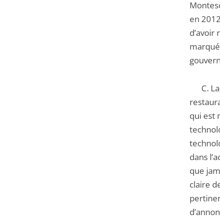
Montesqu
en 201
d’avoir 
marqué 
gouvern
C. La lé
restaura
qui est
technol
technol
dans l’
que jama
claire d
pertine
d’annonc