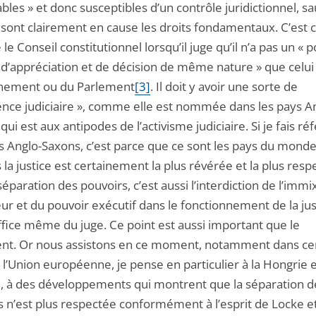
iables » et donc susceptibles d’un contrôle juridictionnel, sa
 sont clairement en cause les droits fondamentaux. C’est 
 le Conseil constitutionnel lorsqu’il juge qu’il n’a pas un « 
 d’appréciation et de décision de même nature » que celui
nement ou du Parlement
[3]
. Il doit y avoir une sorte de
ence judiciaire », comme elle est nommée dans les pays A
qui est aux antipodes de l’activisme judiciaire. Si je fais r
s Anglo-Saxons, c’est parce que ce sont les pays du mond
 la justice est certainement la plus révérée et la plus resp
séparation des pouvoirs, c’est aussi l’interdiction de l’immi
eur et du pouvoir exécutif dans le fonctionnement de la jus
ffice même du juge. Ce point est aussi important que le
nt. Or nous assistons en ce moment, notamment dans ce
 l’Union européenne, je pense en particulier à la Hongrie e
, à des développements qui montrent que la séparation d
s n’est plus respectée conformément à l’esprit de Locke e