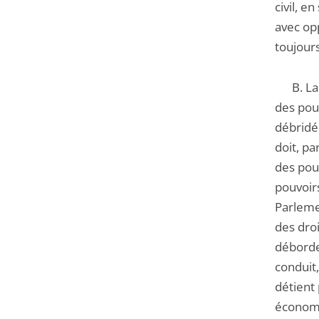
civil, e
avec op
toujours
B. La l
des pouv
débridée
doit, p
des pouv
pouvoirs
Parlemen
des droi
déborde
conduit,
détient 
économi