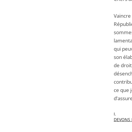
Vaincre
Républi
sommes 
lamenta
qui peuv
son élab
de droit
désench
contribu
ce que 
d’assurer
I
DEVONS 