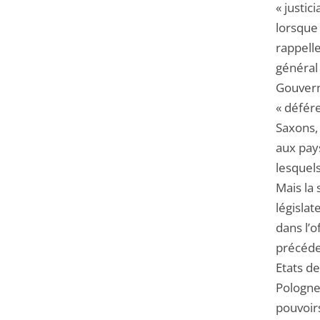
« justic
lorsque
rappelle
général
Gouver
« défér
Saxons, 
aux pay
lesquels
Mais la 
législat
dans l’o
précéde
Etats de
Pologne
pouvoir