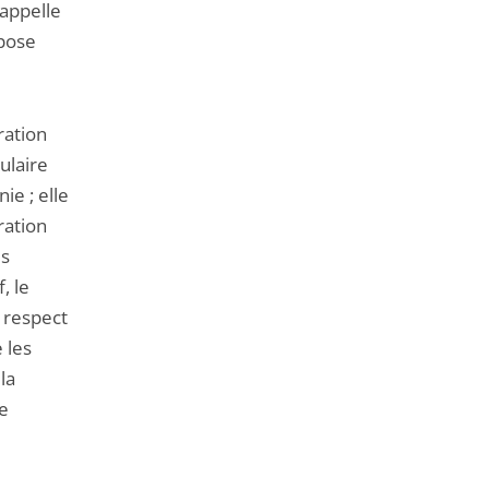
rappelle
mpose
ration
ulaire
ie ; elle
ration
es
, le
u respect
 les
la
ne