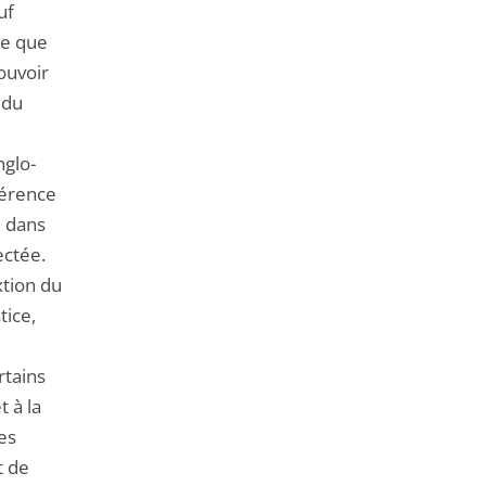
uf
ce que
pouvoir
 du
nglo-
éférence
e dans
ectée.
xtion du
tice,
rtains
t à la
es
t de