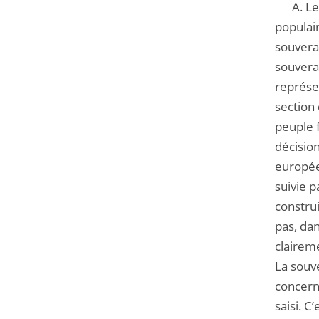
A. Le pr
populair
souverai
souverai
représen
section 
peuple f
décision
européen
suivie 
constru
pas, da
claireme
La souve
concerne,
saisi. C