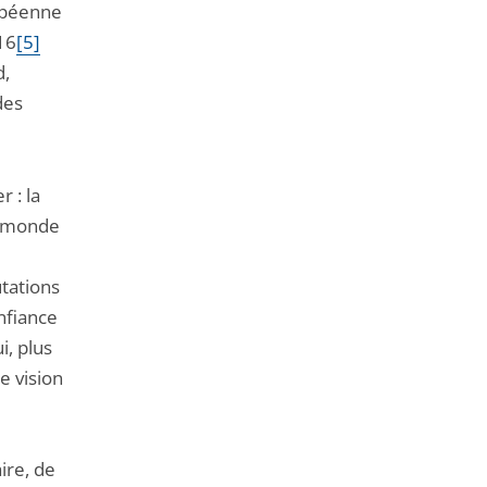
ropéenne
16
[5]
d,
des
 : la
un monde
tations
nfiance
i, plus
e vision
ire, de