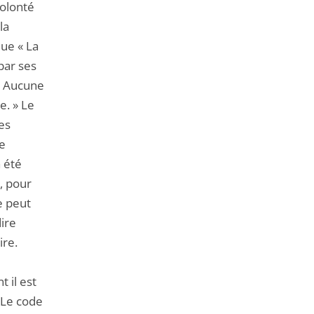
volonté
la
que « La
par ses
 « Aucune
e. » Le
es
re
a été
, pour
e peut
ire
ire.
t il est
. Le code