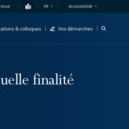
resse
FR
Accessibilité
cations & colloques
Vos démarches
Ouvrir
la
modale
de
recherche
uelle finalité