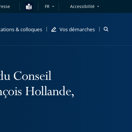
resse
FR
Accessibilité
cations & colloques
Vos démarches
Ouvrir
la
modale
de
recherche
du Conseil
nçois Hollande,