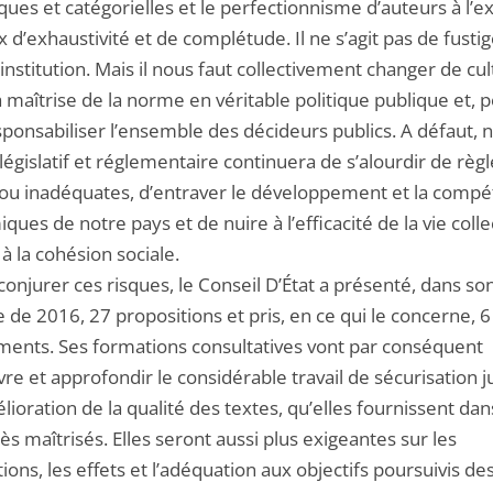
ues et catégorielles et le perfectionnisme d’auteurs à l’e
 d’exhaustivité et de complétude. Il ne s’agit pas de fustig
 institution. Mais il nous faut collectivement changer de cul
a maîtrise de la norme en véritable politique publique et, 
sponsabiliser l’ensemble des décideurs publics. A défaut, 
législatif et réglementaire continuera de s’alourdir de règl
 ou inadéquates, d’entraver le développement et la compét
ues de notre pays et de nuire à l’efficacité de la vie colle
 la cohésion sociale.
conjurer ces risques, le Conseil D’État a présenté, dans so
 de 2016, 27 propositions et pris, en ce qui le concerne, 6
ents. Ses formations consultatives vont par conséquent
re et approfondir le considérable travail de sécurisation j
lioration de la qualité des textes, qu’elles fournissent da
rès maîtrisés. Elles seront aussi plus exigeantes sur les
ations, les effets et l’adéquation aux objectifs poursuivis de