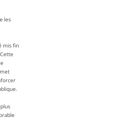
e les
é mis fin
 Cette
de
ermet
nforcer
ublique.
 plus
orable