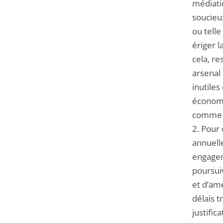
médiatiq
soucieux
ou telle
ériger l
cela, re
arsenal 
inutiles
économiq
comme à
2. Pour 
annuelle
engagem
poursuiv
et d’amé
délais t
justific