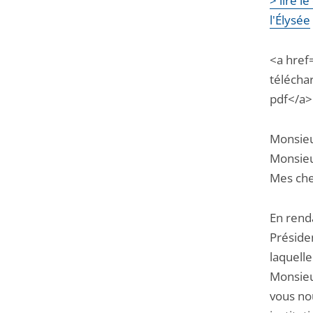
> lire l
l'Élysée
<a href
téléchar
pdf</a>
Monsieu
Monsieur
Mes che
En renda
Préside
laquelle
Monsieu
vous nou