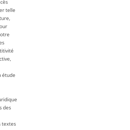
xcès
er telle
ture,
pour
notre
es
itivité
ctive,
n étude
uridique
ns des
s textes