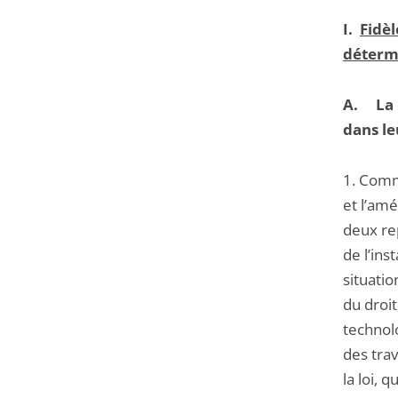
I.
Fidèl
détermi
A.
La 
dans le
1. Comm
et l’amé
deux rep
de l’ins
situatio
du droi
technolo
des trav
la loi, 