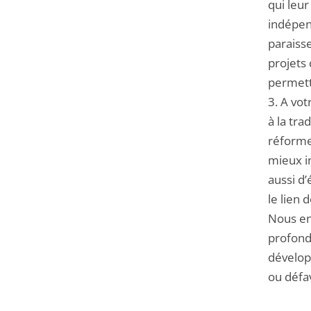
qui leur
indépen
paraisse
projets 
permett
3. A vot
à la tra
réforme
mieux in
aussi d’
le lien 
Nous en
profond
dévelop
ou défa