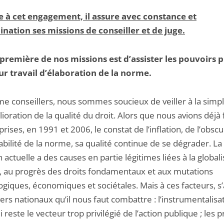
e à cet engagement, il assure avec constance et
nation ses missions de conseiller et de juge.
première de nos missions est d’assister les pouvoirs p
ur travail d’élaboration de la norme.
e conseillers, nous sommes soucieux de veiller à la simpli
lioration de la qualité du droit. Alors que nous avions déjà f
rises, en 1991 et 2006, le constat de l’inflation, de l’obscu
tabilité de la norme, sa qualité continue de se dégrader. La
n actuelle a des causes en partie légitimes liées à la global
t, au progrès des droits fondamentaux et aux mutations
giques, économiques et sociétales. Mais à ces facteurs, s
ers nationaux qu’il nous faut combattre : l’instrumentalisa
qui reste le vecteur trop privilégié de l’action publique ; les 