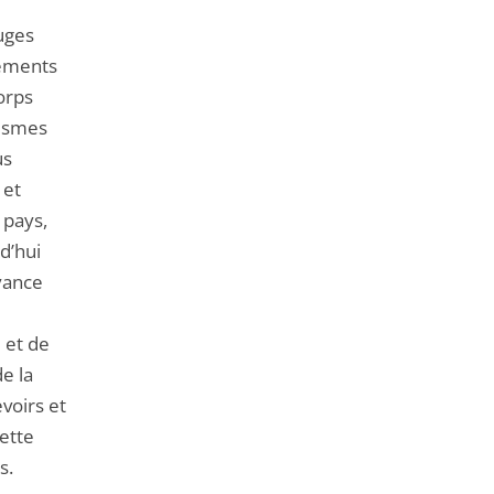
uges
dements
orps
tismes
us
 et
 pays,
rd’hui
yance
 et de
e la
voirs et
cette
s.