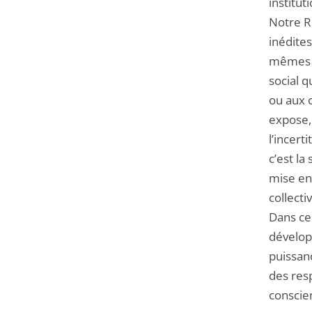
institut
Notre R
inédites
mêmes p
social q
ou aux 
expose, 
l’incer
c’est la
mise en
collecti
Dans ce 
dévelop
puissanc
des resp
conscien