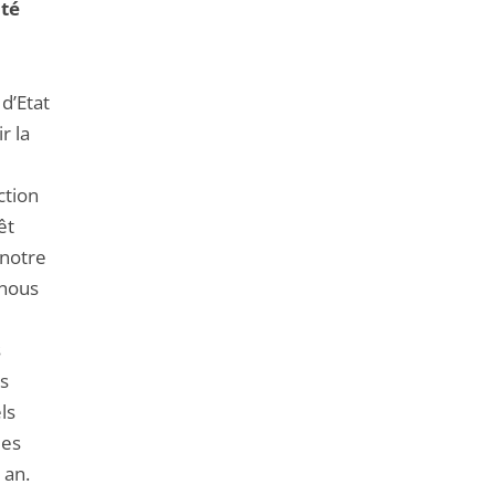
ité
 d’Etat
r la
ction
êt
 notre
 nous
s
ns
ls
des
 an.