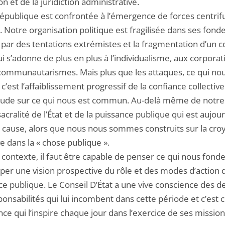
ion et de la juridiction administrative.
épublique est confrontée à l’émergence de forces centrif
. Notre organisation politique est fragilisée dans ses fon
ar des tentations extrémistes et la fragmentation d’un c
ui s’adonne de plus en plus à l’individualisme, aux corpora
communautarismes. Mais plus que les attaques, ce qui no
c’est l’affaiblissement progressif de la confiance collective
titude sur ce qui nous est commun. Au-delà même de notre
 sacralité de l’État et de la puissance publique qui est aujou
 cause, alors que nous nous sommes construits sur la cro
ve dans la « chose publique ».
contexte, il faut être capable de penser ce qui nous fonde
per une vision prospective du rôle et des modes d’action d
e publique. Le Conseil D’État a une vive conscience des de
onsabilités qui lui incombent dans cette période et c’est 
ce qui l’inspire chaque jour dans l’exercice de ses mission