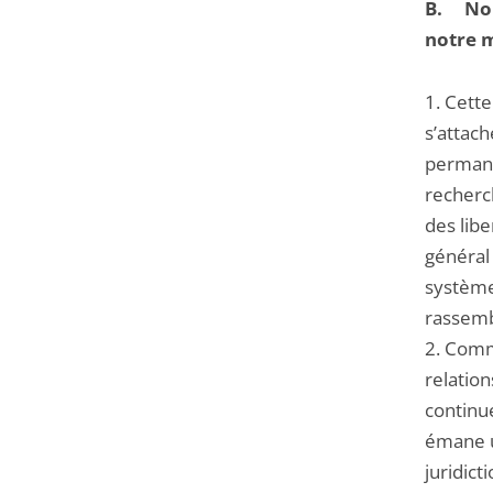
B.
Nou
notre m
1. Cette
s’attach
permane
recherch
des libe
général 
système 
rassemb
2. Comme
relation
continu
émane u
juridict