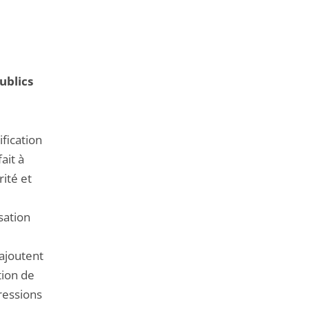
ublics
fication
ait à
rité et
isation
’ajoutent
tion de
pressions