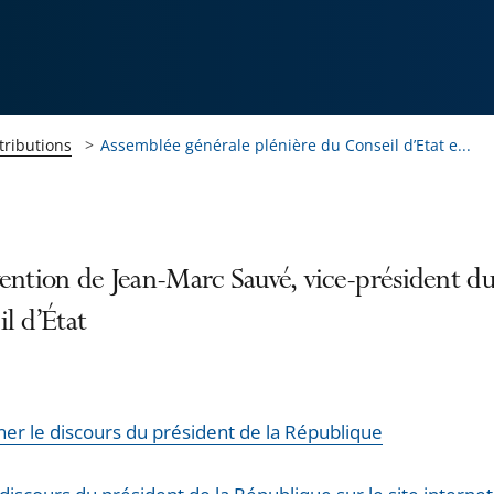
tributions
Assemblée générale plénière du Conseil d’Etat e...
ention de Jean-Marc Sauvé, vice-président d
l d’État
ner le discours du président de la République