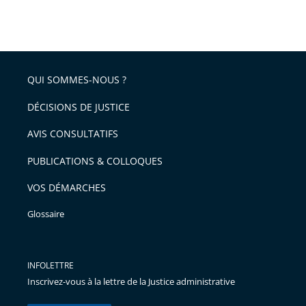
partage
Passer
la
taille
de
le
de
la
l'article
partage
police
pour
de
arriver
QUI SOMMES-NOUS ?
l'article
après
pour
DÉCISIONS DE JUSTICE
arriver
AVIS CONSULTATIFS
avant
PUBLICATIONS & COLLOQUES
VOS DÉMARCHES
Glossaire
INFOLETTRE
Inscrivez-vous à la lettre de la Justice administrative