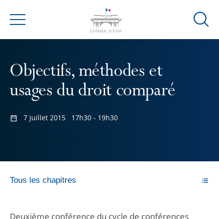
Ouvrir
Menu
la
modal
de
Objectifs, méthodes et
reche
usages du droit comparé
7 juillet 2015
17h30 - 19h30
Tous les chapitres
Deuxième conférence du cycle de conférences