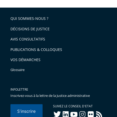
après
partage
de
QUI SOMMES-NOUS ?
l'article
pour
DÉCISIONS DE JUSTICE
arriver
AVIS CONSULTATIFS
avant
PUBLICATIONS & COLLOQUES
VOS DÉMARCHES
Glossaire
INFOLETTRE
Inscrivez-vous à la lettre de la Justice administrative
SUIVEZ LE CONSEIL D'ETAT
S'inscrire
twitter
linkedIn
youtube
instagram
flickr
rss