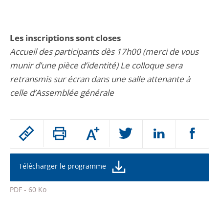
Les inscriptions sont closes
Accueil des participants dès 17h00 (merci de vous
munir d’une pièce d’identité) Le colloque sera
retransmis sur écran dans une salle attenante à
celle d’Assemblée générale
Passer
Augmenter
le
ou
réduire
partage
la
taille
de
Télécharger le programme
de
la
l'article
police
PDF - 60 Ko
pour
Passer
arriver
le