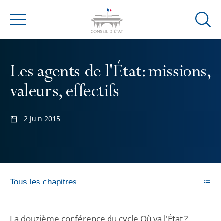
Ouvrir
Menu
la
modal
de
Les agents de l'État: missions,
reche
valeurs, effectifs
2 juin 2015
Tous les chapitres
La douzième conférence du cycle Où va l'État ?