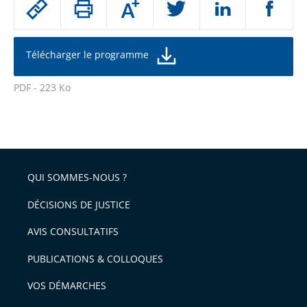
Augmenter
le
ou
réduire
partage
la
taille
de
Télécharger le programme
de
la
l'article
police
PDF - 223 Ko
pour
Passer
arriver
le
après
partage
de
QUI SOMMES-NOUS ?
l'article
pour
DÉCISIONS DE JUSTICE
arriver
AVIS CONSULTATIFS
avant
PUBLICATIONS & COLLOQUES
VOS DÉMARCHES