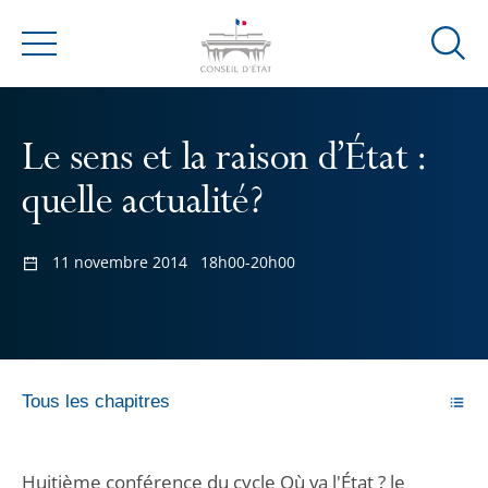
Ouvrir
Menu
la
modal
de
Le sens et la raison d’État :
reche
quelle actualité?
11 novembre 2014
18h00-20h00
Tous les chapitres
Huitième conférence du cycle Où va l'État ? le