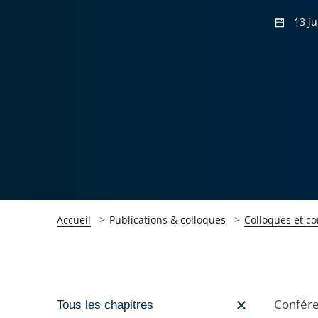
13 j
Accueil
Publications & colloques
Colloques et c
Passer
Confére
Tous les chapitres