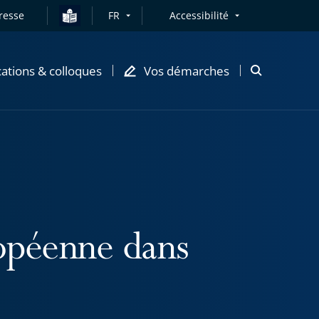
resse
FR
Accessibilité
cations & colloques
Vos démarches
Ouvrir
la
modale
de
recherche
opéenne dans