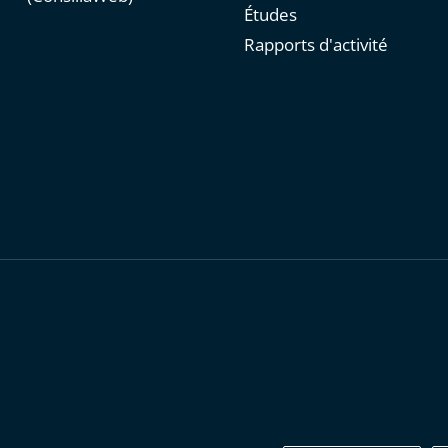
Études
Rapports d'activité
personnelles
-
Publications administratives
-
Accessibilité : parti