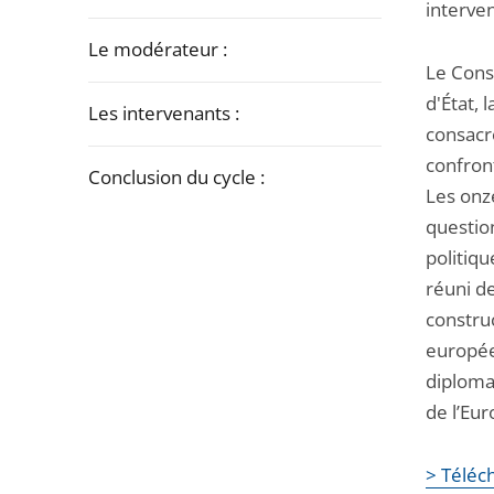
la
interve
navigation
Le modérateur :
de
Le Conse
l'article
d'État, 
Les intervenants :
pour
consacré
arriver
confron
Conclusion du cycle :
après
Les onz
questio
Passer
politiqu
la
réuni de
navigation
construc
de
europée
l'article
diploma
pour
de l’Eur
arriver
avant
> Téléch