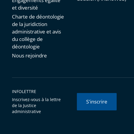
Engagements égalité
et diversité
Charte de déontologie
de la juridiction
administrative et avis
du collège de
déontologie
Nous rejoindre
INFOLETTRE
Inscrivez-vous à la lettre
S'inscrire
de la Justice
administrative
© Conseil d'État 2026 -
Mentions légales
-
Cookies
-
Données 