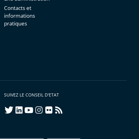
Contacts et
informations
pratiques
SUIVEZ LE CONSEIL D'ETAT
twitter
linkedIn
youtube
instagram
flickr
rss
ellement conforme