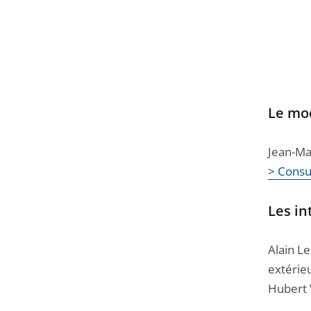
Le mo
Jean-Mar
> Consul
Les in
Alain Le
extérie
Hubert 