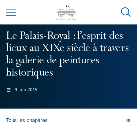
Ouvrir
Menu
la
modal
Le Palais-Royal : l’esprit des
de
reche
lieux au XIXe siècle à travers
la galerie de peintures
historiques
9 juin 2015
Tous les chapitres