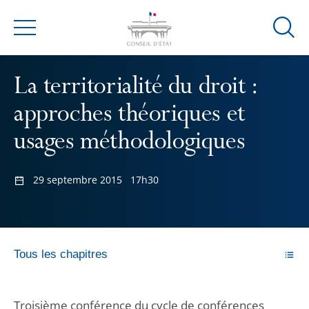
Ouvrir
Menu
la
modal
La territorialité du droit :
de
reche
approches théoriques et
usages méthodologiques
29 septembre 2015
17h30
Tous les chapitres
Troisième conférence du cycle de conférences