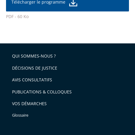
de
Télécharger le programme
de
la
l'article
police
PDF - 60 Ko
pour
Passer
arriver
le
après
partage
de
QUI SOMMES-NOUS ?
l'article
pour
DÉCISIONS DE JUSTICE
arriver
AVIS CONSULTATIFS
avant
PUBLICATIONS & COLLOQUES
VOS DÉMARCHES
Glossaire