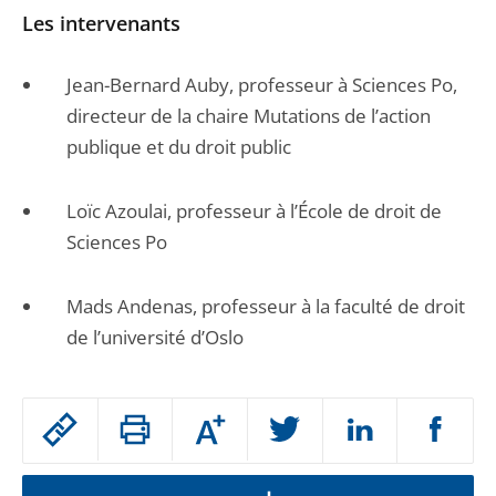
Les intervenants
Jean-Bernard Auby, professeur à Sciences Po,
directeur de la chaire Mutations de l’action
publique et du droit public
Loïc Azoulai, professeur à l’École de droit de
Sciences Po
Mads Andenas, professeur à la faculté de droit
de l’université d’Oslo
Passer
Augmenter
le
ou
réduire
partage
la
taille