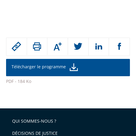
Passer
Augmenter
le
ou
réduire
partage
la
taille
de
Télécharger le programme
de
la
l'article
police
PDF - 184 Ko
pour
Passer
arriver
le
après
partage
de
QUI SOMMES-NOUS ?
l'article
pour
DÉCISIONS DE JUSTICE