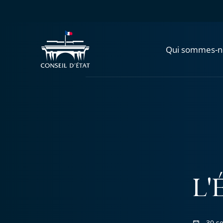
Qui sommes-n
L'É
30 s