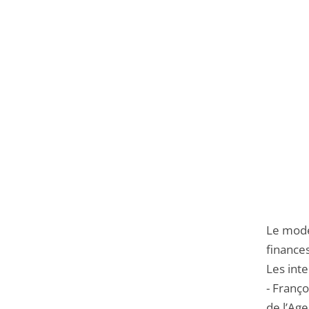
Le modé
finances
Les inte
- Franço
de l’Age