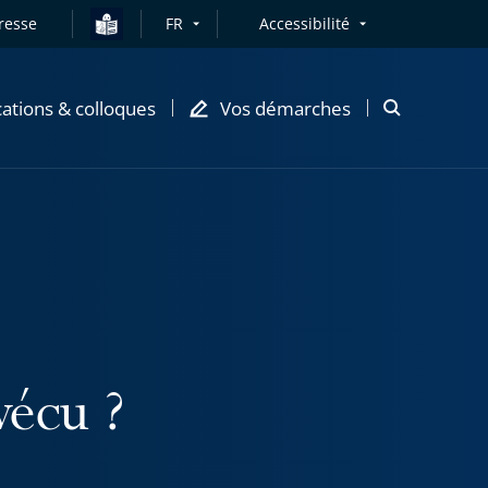
resse
FR
Accessibilité
cations & colloques
Vos démarches
Ouvrir
la
modale
de
recherche
vécu ?