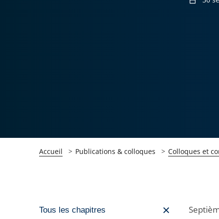
Accueil
Publications & colloques
Colloques et c
Passer
Septièm
Tous les chapitres