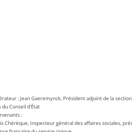
rateur : Jean Gaeremynck, Président adjoint de la section
 du Conseil d’État
rvenants :
is Chérèque, Inspecteur général des affaires sociales, pré
nce française du service civique