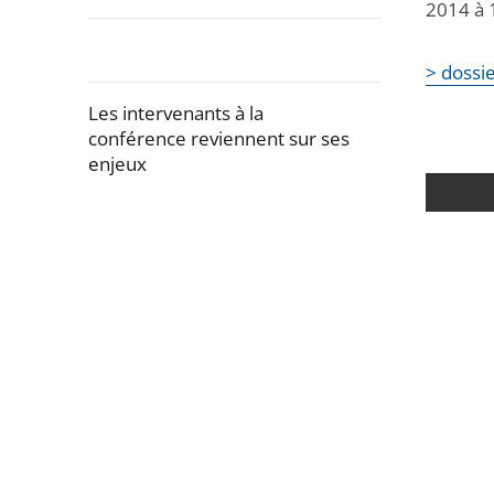
la
2014 à 1
navigation
de
> dossie
l'article
Les intervenants à la
pour
conférence reviennent sur ses
arriver
enjeux
après
Passer
la
navigation
de
l'article
pour
arriver
avant