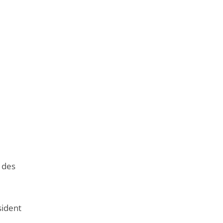
 des
sident