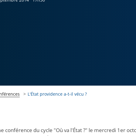
onférences
L'État providence a-t-il vécu ?
e conférence du cycle "Où va l'État ?" le mercredi 1er oct