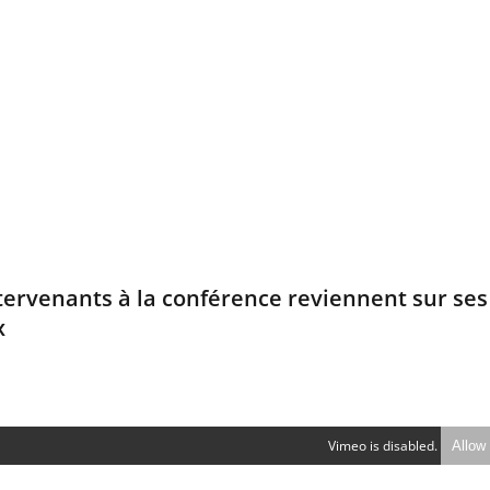
tervenants à la conférence reviennent sur ses
x
Vimeo is disabled.
Allow