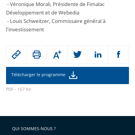
- Véronique Morali, Présidente de Fimalac
Développement et de Webedia
- Louis Schweitzer, Commissaire général à
l'investissement
Passer
Augmenter
le
ou
réduire
partage
la
taille
de
Télécharger le programme
de
la
l'article
police
PDF - 167 Ko
pour
Passer
arriver
le
après
partage
de
QUI SOMMES-NOUS ?
l'article