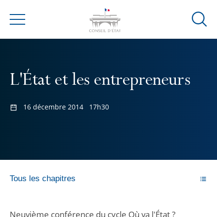
Ouvrir
Menu
la
modal
de
reche
L'État et les entrepreneurs
16 décembre 2014
17h30
Tous les chapitres
Neuvième conférence du cycle Où va l'État ?