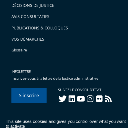
pour
DÉCISIONS DE JUSTICE
arriver
AVIS CONSULTATIFS
avant
PUBLICATIONS & COLLOQUES
VOS DÉMARCHES
Glossaire
INFOLETTRE
Inscrivez-vous à la lettre de la Justice administrative
SUIVEZ LE CONSEIL D'ETAT
S'inscrire
twitter
linkedIn
youtube
instagram
flickr
rss
This site uses cookies and gives you control over what you want
© Conseil d'État 2026 -
Mentions légales
-
Cookies
-
Données
to activate