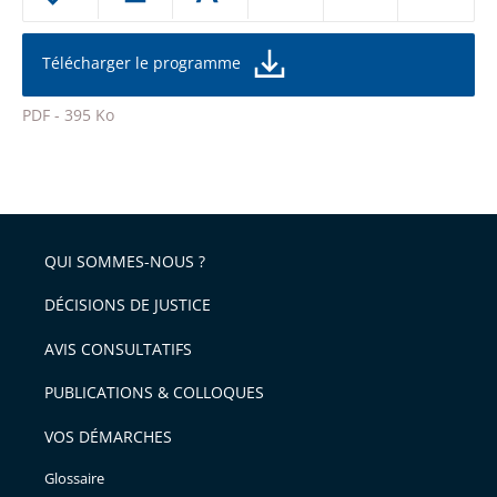
le
ou
réduire
partage
la
taille
de
Télécharger le programme
de
la
l'article
police
PDF - 395 Ko
pour
Passer
arriver
le
après
partage
de
QUI SOMMES-NOUS ?
l'article
pour
DÉCISIONS DE JUSTICE
arriver
AVIS CONSULTATIFS
avant
PUBLICATIONS & COLLOQUES
VOS DÉMARCHES
Glossaire